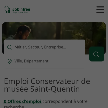
Se
Ouvrir
Ou
rendre
/
/
à
ferme
f
l'accueil
le
le
formul
m
de
reche
Que
voulez-
vous
Ou
rechercher
est-
?
ce
que
Emploi Conservateur de
vous
musée Saint-Quentin
voulez
rechercher
?
0 Offres d'emploi
correspondent à votre
recherche