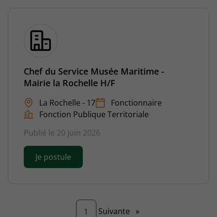
Chef du Service Musée Maritime -
Mairie la Rochelle H/F
La Rochelle - 17
Fonctionnaire
Fonction Publique Territoriale
Publié le 20 juin 2026
Je postule
Page
Suivante
»
1