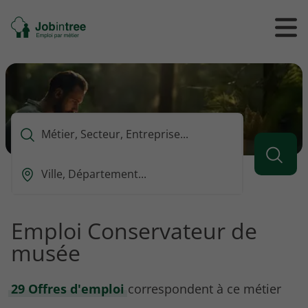
Se
Ouvrir
Ou
rendre
/
/
à
ferme
f
l'accueil
le
le
formul
m
de
reche
Que
voulez-
vous
Ou
rechercher
est-
?
ce
que
Emploi Conservateur de
vous
musée
voulez
rechercher
?
29 Offres d'emploi
correspondent à ce métier