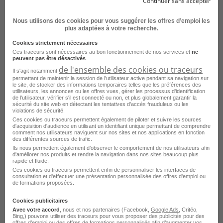
Continuer sans accepter
Montauban - 82
Fonctionnaire
Nous utilisons des cookies pour vous suggérer les offres d’emploi les
Fonction Publique Territoriale
plus adaptées à votre recherche.
Cookies strictement nécessaires
Publié le 19 juillet 2026
Ces traceurs sont nécessaires au bon fonctionnement de nos services et
ne
peuvent pas être désactivés
.
de l'ensemble des cookies ou traceurs
Je postule
Il s'agit notamment
permettant de maintenir la session de l'utilisateur active pendant sa navigation sur
le site, de stocker des informations temporaires telles que les préférences des
utilisateurs, les annonces ou les offres vues, gérer les processus d'identification
de l'utilisateur, vérifier s'il est connecté ou non, et plus globalement garantir la
sécurité du site web en détectant les tentatives d'accès frauduleux ou les
violations de sécurité.
Ces cookies ou traceurs permettent également de piloter et suivre les sources
d'acquisition d'audience en utilisant un identifiant unique permettant de comprendre
comment nos utilisateurs naviguent sur nos sites et nos applications en fonction
des différentes sources de trafic.
Ils nous permettent également d’observer le comportement de nos utilisateurs afin
d'améliorer nos produits et rendre la navigation dans nos sites beaucoup plus
rapide et fluide.
Ces cookies ou traceurs permettent enfin de personnaliser les interfaces de
consultation et d'effectuer une présentation personnalisée des offres d'emploi ou
Directeur des Musées et de la
de formations proposées.
Valorisation du Patrimoine - Mairie de
Cookies publicitaires
Vienne H/F
Avec votre accord
, nous et nos partenaires (Facebook,
Google Ads
, Critéo,
Bing,) pouvons utiliser des traceurs pour vous proposer des publicités pour des
offres d’emploi ou des offres de formations personnalisés afin d’augmenter vos