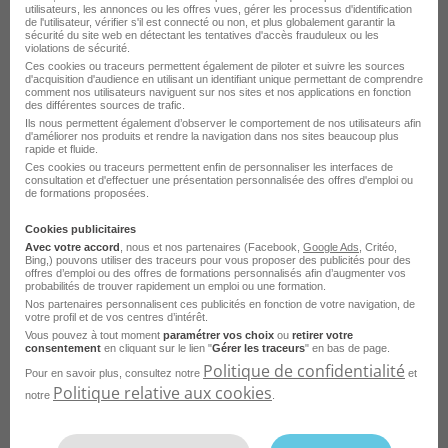
utilisateurs, les annonces ou les offres vues, gérer les processus d'identification
de l'utilisateur, vérifier s'il est connecté ou non, et plus globalement garantir la
Emploi Directeur des achats Nantes
sécurité du site web en détectant les tentatives d'accès frauduleux ou les
violations de sécurité.
Emploi Directeur des achats Orléans
Ces cookies ou traceurs permettent également de piloter et suivre les sources
d'acquisition d'audience en utilisant un identifiant unique permettant de comprendre
comment nos utilisateurs naviguent sur nos sites et nos applications en fonction
Emploi Directeur des achats Ajaccio
Voir plus
des différentes sources de trafic.
Ils nous permettent également d’observer le comportement de nos utilisateurs afin
Emploi Directeur des achats Cergy
d'améliorer nos produits et rendre la navigation dans nos sites beaucoup plus
rapide et fluide.
Voir toutes les offres Directeur des achats par
Emploi Directeur des achats Châtillon
Ces cookies ou traceurs permettent enfin de personnaliser les interfaces de
ville
consultation et d'effectuer une présentation personnalisée des offres d'emploi ou
de formations proposées.
Cookies publicitaires
Avec votre accord
, nous et nos partenaires (Facebook,
Google Ads
, Critéo,
Bing,) pouvons utiliser des traceurs pour vous proposer des publicités pour des
Parcourez les offres d'emploi par
offres d’emploi ou des offres de formations personnalisés afin d’augmenter vos
probabilités de trouver rapidement un emploi ou une formation.
métier dans
le domaine Achat
Nos partenaires personnalisent ces publicités en fonction de votre navigation, de
votre profil et de vos centres d’intérêt.
Vous pouvez à tout moment
paramétrer vos choix
ou
retirer votre
consentement
en cliquant sur le lien "
Gérer les traceurs
" en bas de page.
Emploi Acheteur
Politique de confidentialité
Pour en savoir plus, consultez notre
et
Emploi Assistant achat
Politique relative aux cookies
notre
.
Emploi Responsable achat