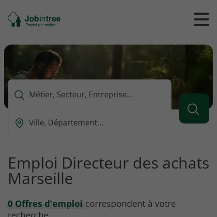
Se
Ouvrir
Ou
rendre
/
/
à
ferme
f
l'accueil
le
le
formul
m
de
reche
Que
voulez-
vous
Ou
rechercher
est-
?
ce
que
Emploi Directeur des achats
vous
Marseille
voulez
rechercher
?
0 Offres d'emploi
correspondent à votre
recherche