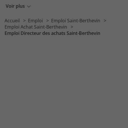
Emploi Coordinateur achat
Voir plus
Emploi Gestionnaire achat
Accueil
Emploi
Emploi Saint-Berthevin
Emploi Acheteur import
Emploi Achat Saint-Berthevin
Emploi Directeur des achats Saint-Berthevin