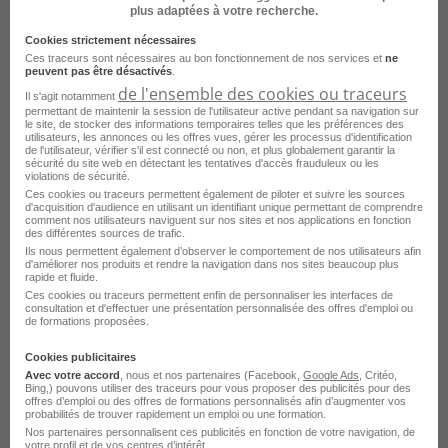
d'autres villes
plus adaptées à votre recherche.
Cookies strictement nécessaires
Emploi Directeur des achats Paris
Ces traceurs sont nécessaires au bon fonctionnement de nos services et
ne
peuvent pas être désactivés
.
Emploi Directeur des achats Toulouse
de l'ensemble des cookies ou traceurs
Il s'agit notamment
permettant de maintenir la session de l'utilisateur active pendant sa navigation sur
Emploi Directeur des achats Tours
le site, de stocker des informations temporaires telles que les préférences des
utilisateurs, les annonces ou les offres vues, gérer les processus d'identification
Emploi Directeur des achats Viroflay
de l'utilisateur, vérifier s'il est connecté ou non, et plus globalement garantir la
sécurité du site web en détectant les tentatives d'accès frauduleux ou les
violations de sécurité.
Emploi Directeur des achats Lille
Ces cookies ou traceurs permettent également de piloter et suivre les sources
d'acquisition d'audience en utilisant un identifiant unique permettant de comprendre
Emploi Directeur des achats Lyon
comment nos utilisateurs naviguent sur nos sites et nos applications en fonction
des différentes sources de trafic.
Emploi Directeur des achats Mont-Saint-Aignan
Ils nous permettent également d’observer le comportement de nos utilisateurs afin
d'améliorer nos produits et rendre la navigation dans nos sites beaucoup plus
rapide et fluide.
Emploi Directeur des achats Nantes
Ces cookies ou traceurs permettent enfin de personnaliser les interfaces de
consultation et d'effectuer une présentation personnalisée des offres d'emploi ou
Emploi Directeur des achats Orléans
de formations proposées.
Emploi Directeur des achats Ajaccio
Voir plus
Cookies publicitaires
Avec votre accord
, nous et nos partenaires (Facebook,
Google Ads
, Critéo,
Emploi Directeur des achats Cergy
Bing,) pouvons utiliser des traceurs pour vous proposer des publicités pour des
offres d’emploi ou des offres de formations personnalisés afin d’augmenter vos
Voir toutes les offres Directeur des achats par
probabilités de trouver rapidement un emploi ou une formation.
Emploi Directeur des achats Châtillon
Nos partenaires personnalisent ces publicités en fonction de votre navigation, de
ville
votre profil et de vos centres d’intérêt.