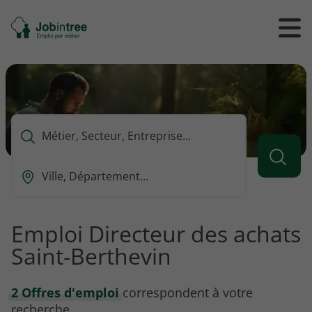
Se
Ouvrir
Ou
rendre
/
/
à
ferme
f
l'accueil
le
le
formul
m
de
reche
Que
voulez-
vous
Ou
rechercher
est-
?
ce
que
Emploi Directeur des achats
vous
Saint-Berthevin
voulez
rechercher
?
2 Offres d'emploi
correspondent à votre
recherche