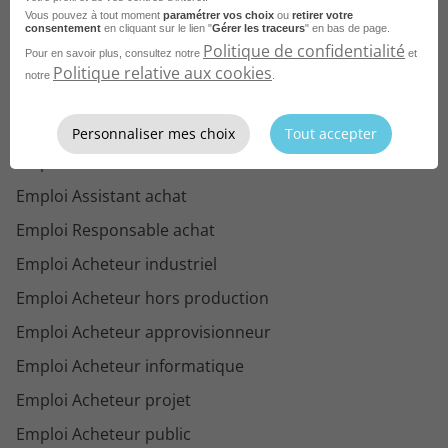
Vous pouvez à tout moment
paramétrer vos choix
ou
retirer votre
consentement
en cliquant sur le lien "
Gérer les traceurs
" en bas de page.
Politique de confidentialité
Pour en savoir plus, consultez notre
et
Politique relative aux cookies
notre
.
Parcourez les offres d'emploi par
métier dans
le domaine Achat
Personnaliser mes choix
Tout accepter
Emploi Acheteur
Emploi Assistant achat
Emploi Responsable achat
Emploi Acheteur industriel
Emploi Acheteur hors production
Emploi Acheteur approvisionneur
Emploi Acheteur informatique
Emploi Acheteur projet
Emploi Acheteur public