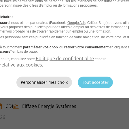
u traceurs permettent enfin de personnaliser les interfaces de consultation et d'eff
personnalisée des offres d'emploi ou de formations proposées.
6
icitaires
accord
, nous et nos partenaires (Facebook,
Google Ads
, Critéo, Bing,) pouvons util
 vous proposer des publicités pour des offres d’emploi ou des offres de formations
ter vos probabilités de trouver rapidement un emploi ou une formation.
es personnalisent ces publicités en fonction de votre navigation, de votre profil et 
CV et laissez les recruteurs venir à
à tout moment
paramétrer vos choix
ou
retirer votre consentement
en cliquant s
raceurs
" en bas de page.
Politique de confidentialité
r plus, consultez notre
et notre
relative aux cookies
.
Personnaliser mes choix
Tout accepter
dustriel H/F
CDI
Eiffage Energie Systèmes
026