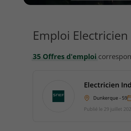
vous
rechercher
?
Emploi Electricie
35 Offres d'emploi
correspon
Electricien In
Dunkerque - 59
Publié le 29 juillet 20