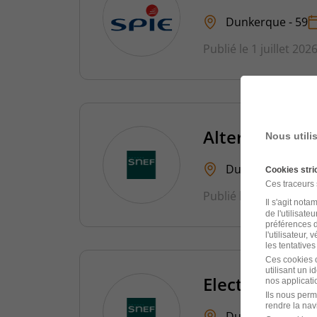
Dunkerque - 59
Publié le 1 juillet 202
Alternant - El
Nous utili
Dunkerque - 59
Cookies str
Ces traceurs
Publié le 16 juin 2026
Il s'agit not
de l'utilisate
préférences d
l'utilisateur,
les tentatives
Ces cookies o
utilisant un 
Electricien In
nos applicatio
Ils nous perm
rendre la nav
Dunkerque - 59