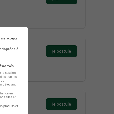
sans accepter
 adaptées à
Je postule
ésactivés
.
r la session
elles que les
n de
en détectant
udience en
nos sites et
Je postule
s produits et