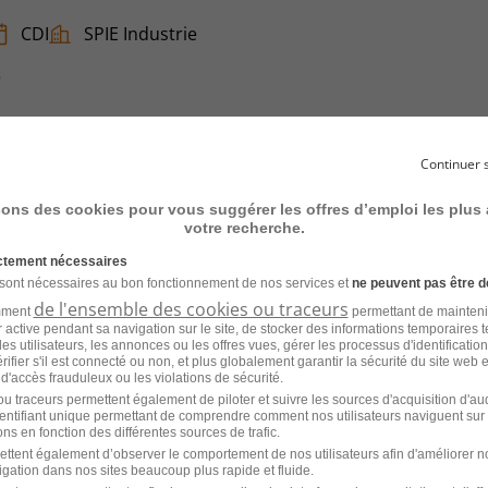
CDI
SPIE Industrie
6
Continuer 
ectricien Industriel H/F
sons des cookies pour vous suggérer les offres d’emploi les plus
votre recherche.
Alternance
SNEF
ictement nécessaires
 sont nécessaires au bon fonctionnement de nos services et
ne peuvent pas être d
de l'ensemble des cookies ou traceurs
amment
permettant de mainteni
ur active pendant sa navigation sur le site, de stocker des informations temporaires t
es utilisateurs, les annonces ou les offres vues, gérer les processus d'identificatio
 vérifier s'il est connecté ou non, et plus globalement garantir la sécurité du site web 
 d'accès frauduleux ou les violations de sécurité.
u traceurs permettent également de piloter et suivre les sources d'acquisition d'a
identifiant unique permettant de comprendre comment nos utilisateurs naviguent sur 
dustriel H/F
ns en fonction des différentes sources de trafic.
ettent également d’observer le comportement de nos utilisateurs afin d'améliorer no
igation dans nos sites beaucoup plus rapide et fluide.
CDI
SNEF