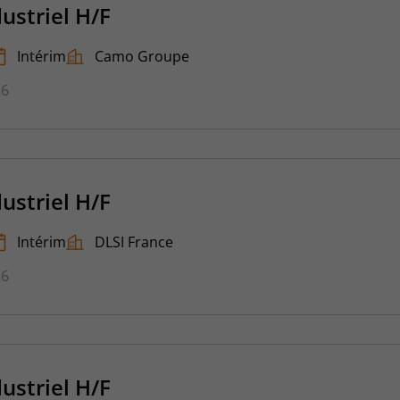
dustriel H/F
Intérim
Camo Groupe
26
dustriel H/F
Intérim
DLSI France
26
dustriel H/F