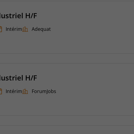
dustriel H/F
Intérim
Adequat
dustriel H/F
Intérim
ForumJobs