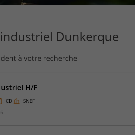
ce
que
vous
voulez
rechercher
n industriel Dunkerque
?
dent à votre recherche
dustriel H/F
CDI
SNEF
26