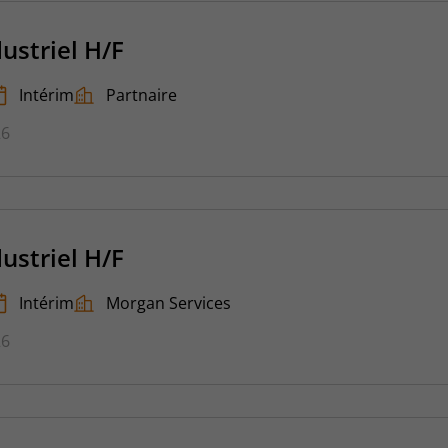
dustriel H/F
Intérim
Partnaire
26
dustriel H/F
Intérim
Morgan Services
26