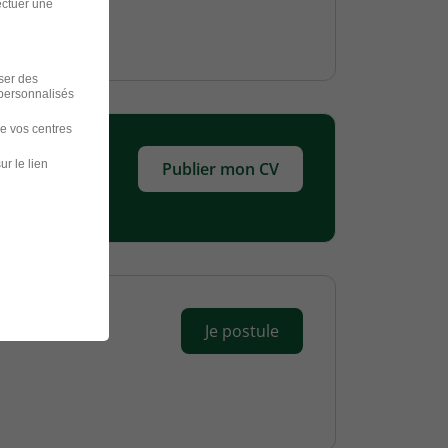
ectuer une
iser des
 personnalisés
de vos centres
ur le lien
Publier mon CV
Je postule