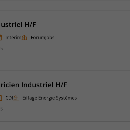
dustriel H/F
Intérim
ForumJobs
25
ricien Industriel H/F
CDI
Eiffage Energie Systèmes
25