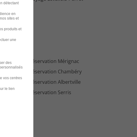
en détectant
udience en
nos sites et
s produits et
ectuer une
loi Agent de réservation Mérignac
iser des
 personnalisés
loi Agent de réservation Chambéry
de vos centres
loi Agent de réservation Albertville
ur le lien
loi Agent de réservation Serris