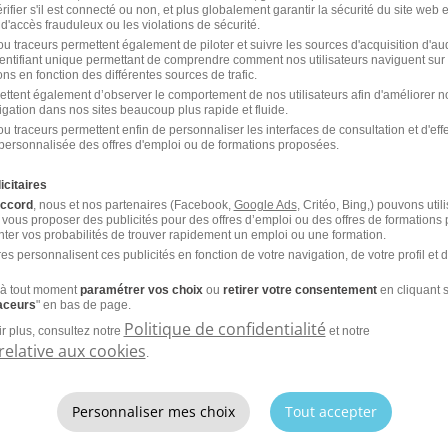
 vérifier s'il est connecté ou non, et plus globalement garantir la sécurité du site web 
Levallois-Perret
 d'accès frauduleux ou les violations de sécurité.
u traceurs permettent également de piloter et suivre les sources d'acquisition d'a
identifiant unique permettant de comprendre comment nos utilisateurs naviguent sur 
ns en fonction des différentes sources de trafic.
'emploi pour le métier
ettent également d’observer le comportement de nos utilisateurs afin d'améliorer no
igation dans nos sites beaucoup plus rapide et fluide.
dans d'autres villes
u traceurs permettent enfin de personnaliser les interfaces de consultation et d'eff
personnalisée des offres d'emploi ou de formations proposées.
icitaires
Emploi Agent de réservation Nice
Emp
accord
, nous et nos partenaires (Facebook,
Google Ads
, Critéo, Bing,) pouvons util
 vous proposer des publicités pour des offres d’emploi ou des offres de formations
Emploi Agent de réservation Lille
Emp
ter vos probabilités de trouver rapidement un emploi ou une formation.
es personnalisent ces publicités en fonction de votre navigation, de votre profil et 
Emploi Agent de réservation Grimaud
Emp
à tout moment
paramétrer vos choix
ou
retirer votre consentement
en cliquant s
Emploi Agent de réservation Saint-Jean-de-
Emp
raceurs
" en bas de page.
Maurienne
Politique de confidentialité
r plus, consultez notre
et notre
relative aux cookies
.
 par ville
Personnaliser mes choix
Tout accepter