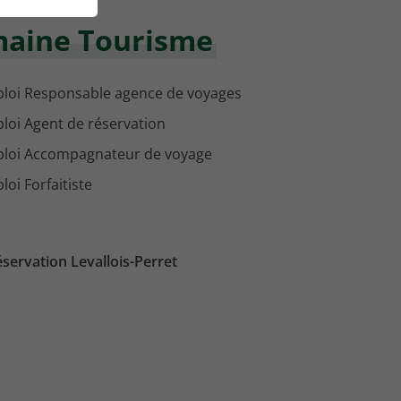
maine Tourisme
loi Responsable agence de voyages
loi Agent de réservation
loi Accompagnateur de voyage
oi Forfaitiste
servation Levallois-Perret