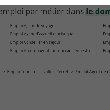
'emploi par métier dans
le do
Emploi Agent de voyage
Emp
Emploi Agent d'accueil touristique
Emp
Emploi Conseiller en séjour
Emp
Emploi Accompagnateur tourisme équestre
Empl
t
Emploi Tourisme Levallois-Perret
Emploi Agent de ré