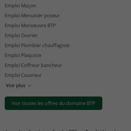
Emploi Maçon
Emploi Menuisier poseur
Emploi Manoeuvre BTP
Emploi Ouvrier
Emploi Plombier chauffagiste
Emploi Plaquiste
Emploi Coffreur bancheur
Emploi Couvreur
Emploi Maçon VRD
Voir plus
Emploi Plombier
Voir toutes les offres du domaine BTP
Emploi Conducteur d'engins
Emploi Chef de chantier
Emploi Canalisateur