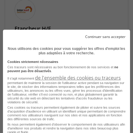
Etancheur H/F
Continuer sans accepter
Cagnes-sur-Mer - 06
Intérim
Intersud Intérim
Nous utilisons des cookies pour vous suggérer les offres d’emploi les
plus adaptées à votre recherche.
Publié le 7 août 2026
Cookies strictement nécessaires
Ces traceurs sont nécessaires au bon fonctionnement de nos services et
ne
peuvent pas être désactivés
.
Je postule
de l'ensemble des cookies ou traceurs
Il s'agit notamment
permettant de maintenir la session de l'utilisateur active pendant sa navigation sur
le site, de stocker des informations temporaires telles que les préférences des
utilisateurs, les annonces ou les offres vues, gérer les processus d'identification
de l'utilisateur, vérifier s'il est connecté ou non, et plus globalement garantir la
sécurité du site web en détectant les tentatives d'accès frauduleux ou les
violations de sécurité.
Ces cookies ou traceurs permettent également de piloter et suivre les sources
d'acquisition d'audience en utilisant un identifiant unique permettant de comprendre
comment nos utilisateurs naviguent sur nos sites et nos applications en fonction
des différentes sources de trafic.
Ils nous permettent également d’observer le comportement de nos utilisateurs afin
d'améliorer nos produits et rendre la navigation dans nos sites beaucoup plus
rapide et fluide.