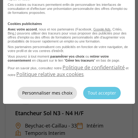
Etancheur H/F
Ces cookies ou traceurs permettent enfin de personnaliser les interfaces de
consultation et d'effectuer une présentation personnalisée des offres d'emploi ou
de formations proposées.
Oissel - 76
Intérim
LR Intérim
Cookies publicitaires
Publié le 7 août 2026
Avec votre accord
, nous et nos partenaires (Facebook,
Google Ads
, Critéo,
Bing,) pouvons utiliser des traceurs pour vous proposer des publicités pour des
offres d’emploi ou des offres de formations personnalisés afin d’augmenter vos
probabilités de trouver rapidement un emploi ou une formation.
Je postule
Nos partenaires personnalisent ces publicités en fonction de votre navigation, de
votre profil et de vos centres d’intérêt.
Vous pouvez à tout moment
paramétrer vos choix
ou
retirer votre
consentement
en cliquant sur le lien "
Gérer les traceurs
" en bas de page.
Politique de confidentialité
Pour en savoir plus, consultez notre
et
Politique relative aux cookies
notre
.
Personnaliser mes choix
Tout accepter
Etancheur Sol N3 - N4 H/F
Beychac-et-Caillau - 33
Intérim
Temporis Interim