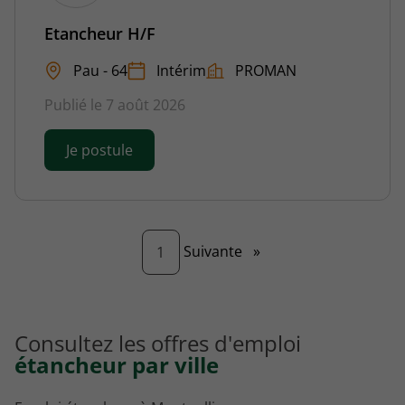
Etancheur H/F
Pau - 64
Intérim
PROMAN
Publié le 7 août 2026
Je postule
Page
Suivante
»
1
Consultez les offres d'emploi
étancheur par ville