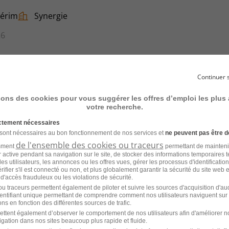
térim
Synergie
26
Continuer 
sons des cookies pour vous suggérer les offres d’emploi les plus
votre recherche.
térim
Temporis Interim
ictement nécessaires
 sont nécessaires au bon fonctionnement de nos services et
ne peuvent pas être d
6
de l'ensemble des cookies ou traceurs
amment
permettant de mainteni
ur active pendant sa navigation sur le site, de stocker des informations temporaires t
es utilisateurs, les annonces ou les offres vues, gérer les processus d'identificatio
 vérifier s'il est connecté ou non, et plus globalement garantir la sécurité du site web 
 d'accès frauduleux ou les violations de sécurité.
u traceurs permettent également de piloter et suivre les sources d'acquisition d'a
identifiant unique permettant de comprendre comment nos utilisateurs naviguent sur 
Reims H/F
ns en fonction des différentes sources de trafic.
ettent également d’observer le comportement de nos utilisateurs afin d'améliorer no
igation dans nos sites beaucoup plus rapide et fluide.
térim
AGEMPLOI