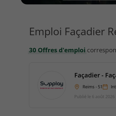
vous
rechercher
?
Emploi Façadier 
30 Offres d'emploi
correspon
Façadier - Fa
Reims - 51
In
Publié le 6 août 2026