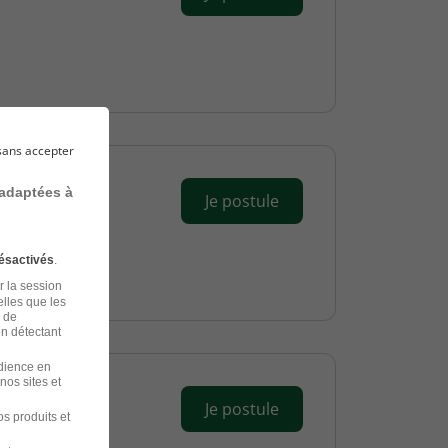
sans accepter
 adaptées à
Je postule
ésactivés
.
r la session
elles que les
n de
en détectant
udience en
nos sites et
Je postule
s produits et