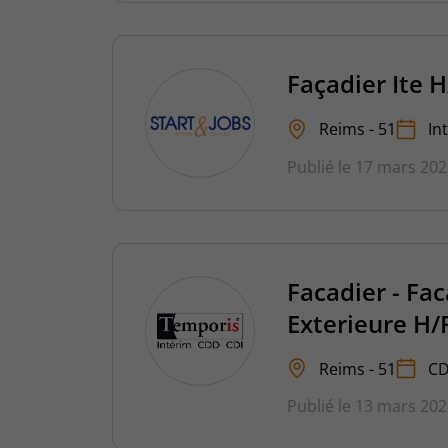
Façadier Ite H
Reims - 51
In
Publié le 17 mars 20
Facadier - Fa
Exterieure H/
Reims - 51
CD
Publié le 13 mars 20