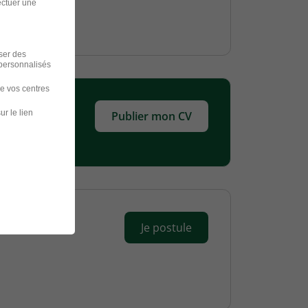
ectuer une
iser des
 personnalisés
de vos centres
ur le lien
Publier mon CV
Je postule