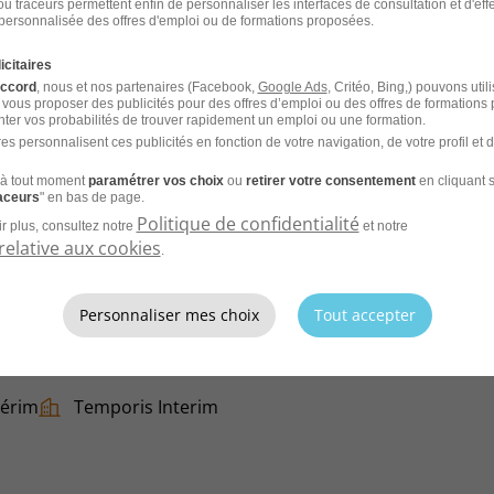
u traceurs permettent enfin de personnaliser les interfaces de consultation et d'eff
personnalisée des offres d'emploi ou de formations proposées.
icitaires
accord
, nous et nos partenaires (Facebook,
Google Ads
, Critéo, Bing,) pouvons util
 vous proposer des publicités pour des offres d’emploi ou des offres de formations
ter vos probabilités de trouver rapidement un emploi ou une formation.
es personnalisent ces publicités en fonction de votre navigation, de votre profil et 
CV et laissez les recruteurs venir à
à tout moment
paramétrer vos choix
ou
retirer votre consentement
en cliquant s
raceurs
" en bas de page.
Politique de confidentialité
r plus, consultez notre
et notre
relative aux cookies
.
Personnaliser mes choix
Tout accepter
/F
térim
Temporis Interim