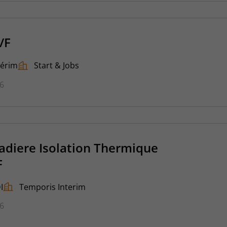
/F
térim
Start & Jobs
26
cadiere Isolation Thermique
F
I
Temporis Interim
26