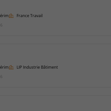
térim
France Travail
26
térim
LIP Industrie Bâtiment
26