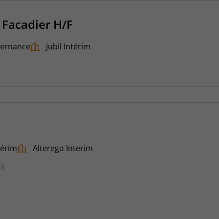
 Facadier H/F
ternance
Jubil Intérim
térim
Alterego Interim
26