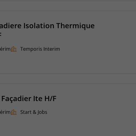
cadiere Isolation Thermique
F
térim
Temporis Interim
 Façadier Ite H/F
térim
Start & Jobs