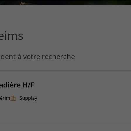
ce
que
vous
voulez
rechercher
Reims
?
dent à votre recherche
çadière H/F
térim
Supplay