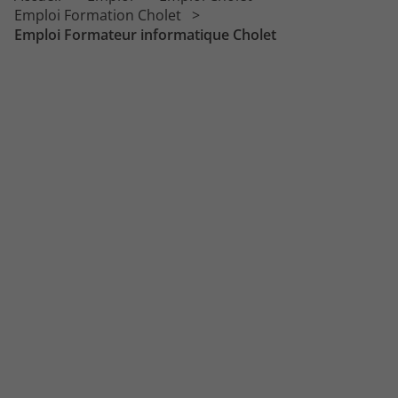
Emploi Responsable de formation
Emploi Formation Cholet
Emploi Formateur informatique Cholet