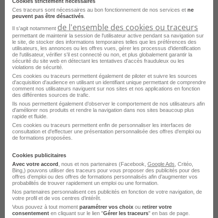
Cookies strictement nécessaires
Emploi Formateur informatique Cachan
Ces traceurs sont nécessaires au bon fonctionnement de nos services et
ne
peuvent pas être désactivés
.
Emploi Formateur informatique Tremblay-en-France
de l'ensemble des cookies ou traceurs
Il s'agit notamment
Emploi Formateur informatique Larmor-Plage
permettant de maintenir la session de l'utilisateur active pendant sa navigation sur
le site, de stocker des informations temporaires telles que les préférences des
utilisateurs, les annonces ou les offres vues, gérer les processus d'identification
Emploi Formateur informatique Agen
de l'utilisateur, vérifier s'il est connecté ou non, et plus globalement garantir la
sécurité du site web en détectant les tentatives d'accès frauduleux ou les
violations de sécurité.
Emploi Formateur informatique Angers
Ces cookies ou traceurs permettent également de piloter et suivre les sources
d'acquisition d'audience en utilisant un identifiant unique permettant de comprendre
Emploi Formateur informatique Avignon
comment nos utilisateurs naviguent sur nos sites et nos applications en fonction
des différentes sources de trafic.
Emploi Formateur informatique Avrillé
Ils nous permettent également d’observer le comportement de nos utilisateurs afin
d'améliorer nos produits et rendre la navigation dans nos sites beaucoup plus
rapide et fluide.
Emploi Formateur informatique Bourges
Ces cookies ou traceurs permettent enfin de personnaliser les interfaces de
consultation et d'effectuer une présentation personnalisée des offres d'emploi ou
Emploi Formateur informatique Lorient
Voir plus
de formations proposées.
Emploi Formateur informatique Melun
Cookies publicitaires
Voir toutes les offres Formateur informatique
Avec votre accord
, nous et nos partenaires (Facebook,
Google Ads
, Critéo,
Emploi Formateur informatique Montauban-de-Bretagne
Bing,) pouvons utiliser des traceurs pour vous proposer des publicités pour des
par ville
offres d’emploi ou des offres de formations personnalisés afin d’augmenter vos
probabilités de trouver rapidement un emploi ou une formation.
Nos partenaires personnalisent ces publicités en fonction de votre navigation, de
votre profil et de vos centres d’intérêt.
Vous pouvez à tout moment
paramétrer vos choix
ou
retirer votre
consentement
en cliquant sur le lien "
Gérer les traceurs
" en bas de page.