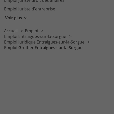
Emploi Juriste droit des affaires
Emploi Juriste d'entreprise
Emploi Greffier
Voir plus
Emploi Juriste marchés publics
Accueil
Emploi
Emploi Mandataire judiciaire
Emploi Entraigues-sur-la-Sorgue
Emploi Juridique Entraigues-sur-la-Sorgue
Emploi Greffier Entraigues-sur-la-Sorgue