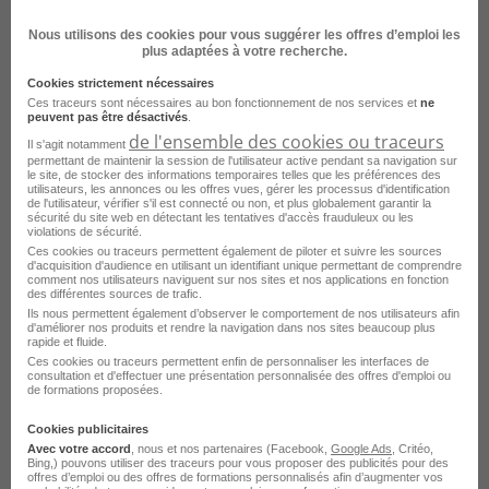
Nous utilisons des cookies pour vous suggérer les offres d’emploi les
Consultez les offres d'emploi pour le
plus adaptées à votre recherche.
métier
Greffier dans d'autres villes
Cookies strictement nécessaires
Ces traceurs sont nécessaires au bon fonctionnement de nos services et
ne
peuvent pas être désactivés
.
Emploi Greffier Paris
de l'ensemble des cookies ou traceurs
Il s'agit notamment
permettant de maintenir la session de l'utilisateur active pendant sa navigation sur
Emploi Greffier Versailles
le site, de stocker des informations temporaires telles que les préférences des
utilisateurs, les annonces ou les offres vues, gérer les processus d'identification
Emploi Greffier Bordeaux
de l'utilisateur, vérifier s'il est connecté ou non, et plus globalement garantir la
sécurité du site web en détectant les tentatives d'accès frauduleux ou les
violations de sécurité.
Emploi Greffier Marseille
Ces cookies ou traceurs permettent également de piloter et suivre les sources
d'acquisition d'audience en utilisant un identifiant unique permettant de comprendre
Emploi Greffier Metz
comment nos utilisateurs naviguent sur nos sites et nos applications en fonction
des différentes sources de trafic.
Emploi Greffier Lille
Ils nous permettent également d’observer le comportement de nos utilisateurs afin
d'améliorer nos produits et rendre la navigation dans nos sites beaucoup plus
rapide et fluide.
Emploi Greffier Fleury-Mérogis
Ces cookies ou traceurs permettent enfin de personnaliser les interfaces de
consultation et d'effectuer une présentation personnalisée des offres d'emploi ou
Emploi Greffier Nantes
de formations proposées.
Emploi Greffier Saintes
Cookies publicitaires
Avec votre accord
, nous et nos partenaires (Facebook,
Google Ads
, Critéo,
Emploi Greffier Sarreguemines
Voir plus
Bing,) pouvons utiliser des traceurs pour vous proposer des publicités pour des
offres d’emploi ou des offres de formations personnalisés afin d’augmenter vos