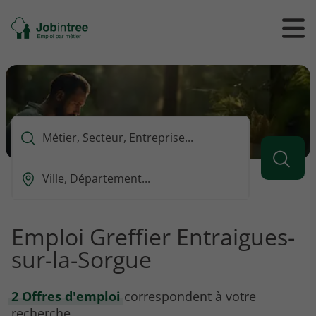
Se
Ouvrir
Ou
rendre
/
/
à
ferme
f
l'accueil
le
le
formul
m
de
reche
Que
voulez-
vous
Ou
rechercher
est-
?
ce
que
Emploi Greffier Entraigues-
vous
sur-la-Sorgue
voulez
rechercher
?
2 Offres d'emploi
correspondent à votre
recherche