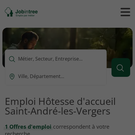
Se
Ouvrir
Ou
rendre
/
/
à
ferme
f
l'accueil
le
le
formul
m
de
reche
Que
voulez-
vous
Ou
rechercher
est-
?
ce
que
Emploi Hôtesse d'accueil
vous
Saint-André-les-Vergers
voulez
rechercher
?
1 Offres d'emploi
correspondent à votre
recherche