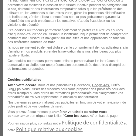
Il s'agit notamment
permettant de maintenir la session de l'utilisateur active pendant sa navigation sur
Emploi Hôtesse d'accueil Rennes
le site, de stocker des informations temporaires telles que les préférences des
utilisateurs, les annonces ou les offres vues, gérer les processus d'identification
de l'utilisateur, vérifier s'il est connecté ou non, et plus globalement garantir la
Emploi Hôtesse d'accueil Marseille
sécurité du site web en détectant les tentatives d'accès frauduleux ou les
violations de sécurité.
Emploi Hôtesse d'accueil Cannes
Ces cookies ou traceurs permettent également de piloter et suivre les sources
d'acquisition d'audience en utilisant un identifiant unique permettant de comprendre
comment nos utilisateurs naviguent sur nos sites et nos applications en fonction
Emploi Hôtesse d'accueil Lille
des différentes sources de trafic.
Ils nous permettent également d’observer le comportement de nos utilisateurs afin
Emploi Hôtesse d'accueil Bordeaux
Voir plus
d'améliorer nos produits et rendre la navigation dans nos sites beaucoup plus
rapide et fluide.
Emploi Hôtesse d'accueil Grenoble
Ces cookies ou traceurs permettent enfin de personnaliser les interfaces de
consultation et d'effectuer une présentation personnalisée des offres d'emploi ou
Voir toutes les offres Hôtesse d'accueil par ville
de formations proposées.
Emploi Hôtesse d'accueil La Roche-sur-Yon
Cookies publicitaires
Avec votre accord
, nous et nos partenaires (Facebook,
Google Ads
, Critéo,
Bing,) pouvons utiliser des traceurs pour vous proposer des publicités pour des
offres d’emploi ou des offres de formations personnalisés afin d’augmenter vos
Parcourez les offres d'emploi par
probabilités de trouver rapidement un emploi ou une formation.
Nos partenaires personnalisent ces publicités en fonction de votre navigation, de
métier dans
le domaine Secrétariat
votre profil et de vos centres d’intérêt.
Vous pouvez à tout moment
paramétrer vos choix
ou
retirer votre
consentement
en cliquant sur le lien "
Gérer les traceurs
" en bas de page.
Emploi Hôtesse d'accueil
Politique de confidentialité
Pour en savoir plus, consultez notre
et
Politique relative aux cookies
Emploi Secrétaire médical
notre
.