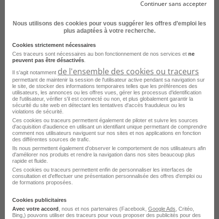
Continuer sans accepter
Nous utilisons des cookies pour vous suggérer les offres d’emploi les
plus adaptées à votre recherche.
Infirmier H/F
Cookies strictement nécessaires
Ces traceurs sont nécessaires au bon fonctionnement de nos services et
ne
peuvent pas être désactivés
.
Montluçon - 03
Intérim
de l'ensemble des cookies ou traceurs
Il s'agit notamment
Adecco Medical
permettant de maintenir la session de l'utilisateur active pendant sa navigation sur
le site, de stocker des informations temporaires telles que les préférences des
Publié le 30 juillet 2026
utilisateurs, les annonces ou les offres vues, gérer les processus d'identification
de l'utilisateur, vérifier s'il est connecté ou non, et plus globalement garantir la
sécurité du site web en détectant les tentatives d'accès frauduleux ou les
violations de sécurité.
Je postule
Ces cookies ou traceurs permettent également de piloter et suivre les sources
d'acquisition d'audience en utilisant un identifiant unique permettant de comprendre
comment nos utilisateurs naviguent sur nos sites et nos applications en fonction
des différentes sources de trafic.
Ils nous permettent également d’observer le comportement de nos utilisateurs afin
d'améliorer nos produits et rendre la navigation dans nos sites beaucoup plus
rapide et fluide.
Ces cookies ou traceurs permettent enfin de personnaliser les interfaces de
consultation et d'effectuer une présentation personnalisée des offres d'emploi ou
de formations proposées.
Cookies publicitaires
Avec votre accord
, nous et nos partenaires (Facebook,
Google Ads
, Critéo,
Bing,) pouvons utiliser des traceurs pour vous proposer des publicités pour des