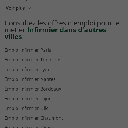
Emploi Manipulateur de radiologie Montluçon
Voir plus
Emploi Auxiliaire de puériculture Montluçon
Consultez les offres d'emploi pour le
Emploi Chirurgien Montluçon
métier
Infirmier dans d'autres
villes
Emploi Infirmier Paris
Emploi Infirmier Toulouse
Emploi Infirmier Lyon
Emploi Infirmier Nantes
Emploi Infirmier Bordeaux
Emploi Infirmier Dijon
Emploi Infirmier Lille
Emploi Infirmier Chaumont
Emploi Infirmier Nîmes