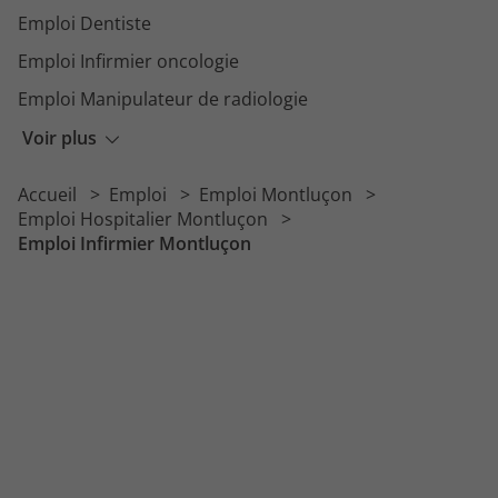
Emploi Dentiste
Emploi Infirmier oncologie
Emploi Manipulateur de radiologie
Emploi Psychiatre
Voir plus
Emploi Agent de service hospitalier
Accueil
Emploi
Emploi Montluçon
Emploi Psychomotricien
Emploi Hospitalier Montluçon
Emploi Infirmier Montluçon