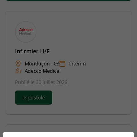
Infirmier H/F
Montluçon - 03
Intérim
Adecco Medical
Publié le 30 juillet 2026
Je postule