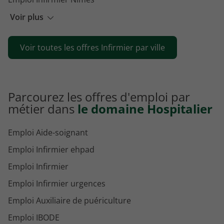
Emploi Infirmier Arras
Voir plus
Emploi Infirmier Marseille
Voir toutes les offres Infirmier par ville
Emploi Infirmier Versailles
Parcourez les offres d'emploi par
métier dans
le domaine Hospitalier
Emploi Aide-soignant
Emploi Infirmier ehpad
Emploi Infirmier
Emploi Infirmier urgences
Emploi Auxiliaire de puériculture
Emploi IBODE