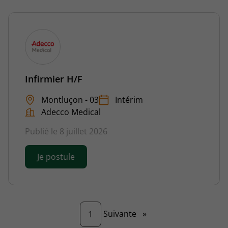
Infirmier H/F
Montluçon - 03
Intérim
Adecco Medical
Publié le 8 juillet 2026
Je postule
Page
Suivante
»
1