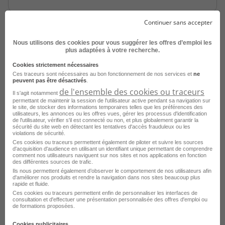
Continuer sans accepter
Nous utilisons des cookies pour vous suggérer les offres d’emploi les
plus adaptées à votre recherche.
Cookies strictement nécessaires
Ces traceurs sont nécessaires au bon fonctionnement de nos services et
ne
peuvent pas être désactivés
.
de l'ensemble des cookies ou traceurs
Infirmier de en CDD - EHPAD St Malo
Il s'agit notamment
permettant de maintenir la session de l'utilisateur active pendant sa navigation sur
H/F
le site, de stocker des informations temporaires telles que les préférences des
utilisateurs, les annonces ou les offres vues, gérer les processus d'identification
de l'utilisateur, vérifier s'il est connecté ou non, et plus globalement garantir la
Saint-Malo - 35
CDD
Appel Médical
sécurité du site web en détectant les tentatives d'accès frauduleux ou les
violations de sécurité.
Ces cookies ou traceurs permettent également de piloter et suivre les sources
Publié le 30 juillet 2026
d'acquisition d'audience en utilisant un identifiant unique permettant de comprendre
comment nos utilisateurs naviguent sur nos sites et nos applications en fonction
des différentes sources de trafic.
Je postule
Ils nous permettent également d’observer le comportement de nos utilisateurs afin
d'améliorer nos produits et rendre la navigation dans nos sites beaucoup plus
rapide et fluide.
Ces cookies ou traceurs permettent enfin de personnaliser les interfaces de
consultation et d'effectuer une présentation personnalisée des offres d'emploi ou
de formations proposées.
Cookies publicitaires