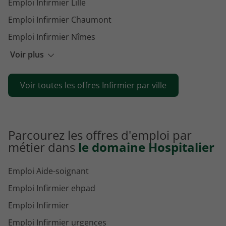
Emploi Infirmier Lille
Emploi Infirmier Chaumont
Emploi Infirmier Nîmes
Emploi Infirmier Arras
Voir plus
Emploi Infirmier Marseille
Voir toutes les offres Infirmier par ville
Emploi Infirmier Versailles
Parcourez les offres d'emploi par
métier dans
le domaine Hospitalier
Emploi Aide-soignant
Emploi Infirmier ehpad
Emploi Infirmier
Emploi Infirmier urgences