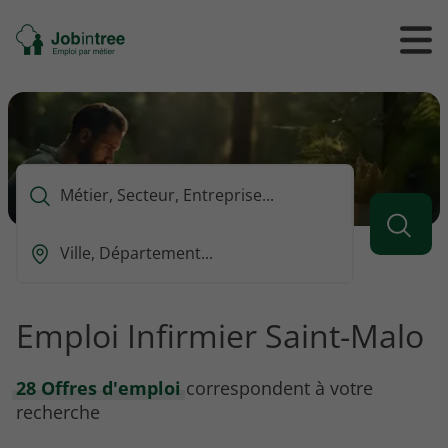
Se
Ouvrir
Ou
rendre
/
/
à
ferme
f
l'accueil
le
le
formul
m
de
reche
Que
voulez-
vous
Ou
rechercher
est-
?
ce
que
Emploi Infirmier Saint-Malo
vous
voulez
rechercher
28 Offres d'emploi
correspondent à votre
?
recherche