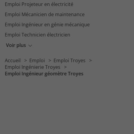
Emploi Projeteur en électricité
Emploi Mécanicien de maintenance
Emploi Ingénieur en génie mécanique
Emploi Technicien électricien
Emploi Ingénieur automaticien
Voir plus
Emploi Dessinateur projeteur mécanique
Accueil
Emploi
Emploi Troyes
Emploi Technicien courant faible
Emploi Ingénierie Troyes
Emploi Ingénieur géomètre Troyes