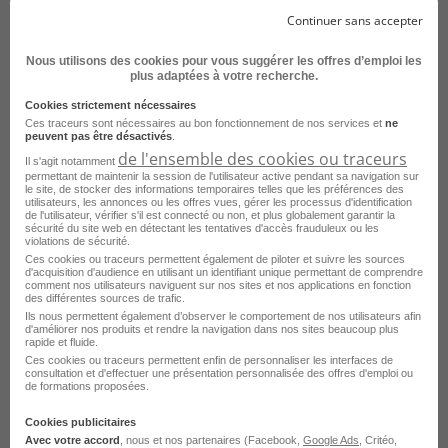
Continuer sans accepter
Emploi Expert bâtiment Troyes
Voir plus
Nous utilisons des cookies pour vous suggérer les offres d’emploi les
Emploi Technicien électricien Troyes
Consultez les offres d'emploi pour le
plus adaptées à votre recherche.
Emploi Mécanicien de maintenance Troyes
métier
Ingénieur géomètre dans
Cookies strictement nécessaires
d'autres villes
Ces traceurs sont nécessaires au bon fonctionnement de nos services et
ne
peuvent pas être désactivés
.
de l'ensemble des cookies ou traceurs
Il s'agit notamment
Emploi Ingénieur géomètre Paris
permettant de maintenir la session de l'utilisateur active pendant sa navigation sur
le site, de stocker des informations temporaires telles que les préférences des
utilisateurs, les annonces ou les offres vues, gérer les processus d'identification
Emploi Ingénieur géomètre Dijon
de l'utilisateur, vérifier s'il est connecté ou non, et plus globalement garantir la
sécurité du site web en détectant les tentatives d'accès frauduleux ou les
violations de sécurité.
Emploi Ingénieur géomètre Lyon
Ces cookies ou traceurs permettent également de piloter et suivre les sources
d'acquisition d'audience en utilisant un identifiant unique permettant de comprendre
Emploi Ingénieur géomètre Caen
comment nos utilisateurs naviguent sur nos sites et nos applications en fonction
des différentes sources de trafic.
Emploi Ingénieur géomètre Vitry-sur-Seine
Ils nous permettent également d’observer le comportement de nos utilisateurs afin
d'améliorer nos produits et rendre la navigation dans nos sites beaucoup plus
rapide et fluide.
Emploi Ingénieur géomètre Perpignan
Ces cookies ou traceurs permettent enfin de personnaliser les interfaces de
consultation et d'effectuer une présentation personnalisée des offres d'emploi ou
Emploi Ingénieur géomètre Nantes
de formations proposées.
Emploi Ingénieur géomètre Dieppe
Cookies publicitaires
Avec votre accord
, nous et nos partenaires (Facebook,
Google Ads
, Critéo,