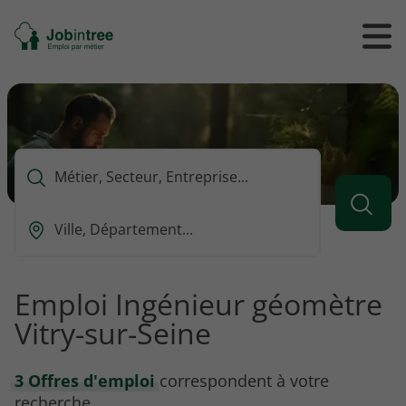
Se
Ouvrir
Ou
rendre
/
/
à
ferme
f
l'accueil
le
le
formul
m
de
reche
Que
voulez-
vous
Ou
rechercher
est-
?
ce
que
Emploi Ingénieur géomètre
vous
Vitry-sur-Seine
voulez
rechercher
?
3 Offres d'emploi
correspondent à votre
recherche