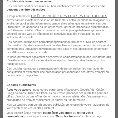
Emploi Automaticien Vitry-sur-Seine
Cookies strictement nécessaires
Ces traceurs sont nécessaires au bon fonctionnement de nos services et
ne
peuvent pas être désactivés
.
Emploi Dessinateur en métallerie Vitry-sur-Seine
de l'ensemble des cookies ou traceurs
Il s'agit notamment
Emploi Mécanicien de maintenance Vitry-sur-Seine
permettant de maintenir la session de l'utilisateur active pendant sa navigation sur
le site, de stocker des informations temporaires telles que les préférences des
utilisateurs, les annonces ou les offres vues, gérer les processus d'identification
Emploi Mécanicien TP Vitry-sur-Seine
de l'utilisateur, vérifier s'il est connecté ou non, et plus globalement garantir la
sécurité du site web en détectant les tentatives d'accès frauduleux ou les
Emploi Mécanicien d'engin de chantier Vitry-sur-Seine
violations de sécurité.
Ces cookies ou traceurs permettent également de piloter et suivre les sources
d'acquisition d'audience en utilisant un identifiant unique permettant de comprendre
Emploi Ingénieur génie civil Vitry-sur-Seine
comment nos utilisateurs naviguent sur nos sites et nos applications en fonction
des différentes sources de trafic.
Emploi Chiffreur CVC Vitry-sur-Seine
Ils nous permettent également d’observer le comportement de nos utilisateurs afin
d'améliorer nos produits et rendre la navigation dans nos sites beaucoup plus
Emploi Motoriste Vitry-sur-Seine
rapide et fluide.
Ces cookies ou traceurs permettent enfin de personnaliser les interfaces de
consultation et d'effectuer une présentation personnalisée des offres d'emploi ou
Emploi Ingénieur en génie mécanique Vitry-sur-Seine
Voir plus
de formations proposées.
Emploi Technicien électricien Vitry-sur-Seine
Consultez les offres d'emploi pour le
Cookies publicitaires
Avec votre accord
, nous et nos partenaires (Facebook,
Google Ads
, Critéo,
Emploi Electricien lignes et réseaux Vitry-sur-Seine
métier
Ingénieur géomètre dans
Bing,) pouvons utiliser des traceurs pour vous proposer des publicités pour des
offres d’emploi ou des offres de formations personnalisés afin d’augmenter vos
d'autres villes
probabilités de trouver rapidement un emploi ou une formation.
Nos partenaires personnalisent ces publicités en fonction de votre navigation, de
votre profil et de vos centres d’intérêt.
Emploi Ingénieur géomètre Dijon
Vous pouvez à tout moment
paramétrer vos choix
ou
retirer votre
consentement
en cliquant sur le lien "
Gérer les traceurs
" en bas de page.