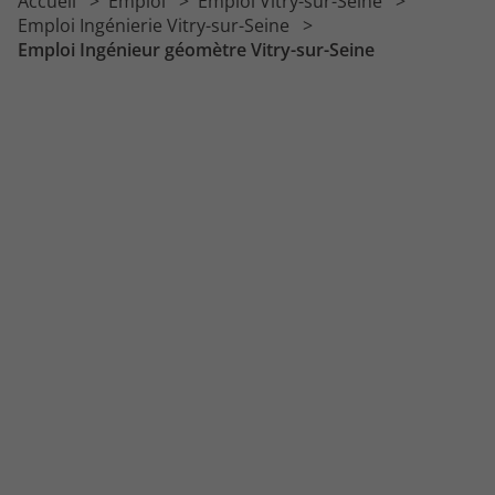
Accueil
Emploi
Emploi Vitry-sur-Seine
Emploi Dessinateur projeteur mécanique
Emploi Ingénierie Vitry-sur-Seine
Emploi Ingénieur géomètre Vitry-sur-Seine