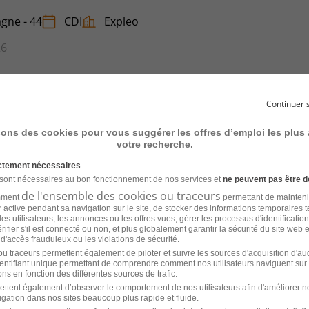
gne - 44
CDI
Expleo
26
Continuer 
alité H/F
sons des cookies pour vous suggérer les offres d’emploi les plus
votre recherche.
gne - 44
CDI
Expleo
ictement nécessaires
 sont nécessaires au bon fonctionnement de nos services et
ne peuvent pas être d
26
de l'ensemble des cookies ou traceurs
amment
permettant de mainteni
ur active pendant sa navigation sur le site, de stocker des informations temporaires t
es utilisateurs, les annonces ou les offres vues, gérer les processus d'identificatio
 vérifier s'il est connecté ou non, et plus globalement garantir la sécurité du site web 
 d'accès frauduleux ou les violations de sécurité.
u traceurs permettent également de piloter et suivre les sources d'acquisition d'a
identifiant unique permettant de comprendre comment nos utilisateurs naviguent sur 
alité H/F
ns en fonction des différentes sources de trafic.
ettent également d’observer le comportement de nos utilisateurs afin d'améliorer no
igation dans nos sites beaucoup plus rapide et fluide.
gne - 44
CDI
Expleo