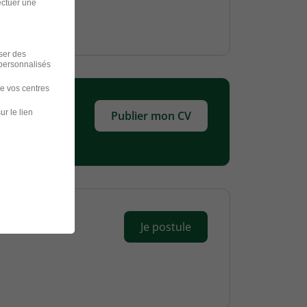
ectuer une
iser des
 personnalisés
de vos centres
ur le lien
Publier mon CV
Je postule