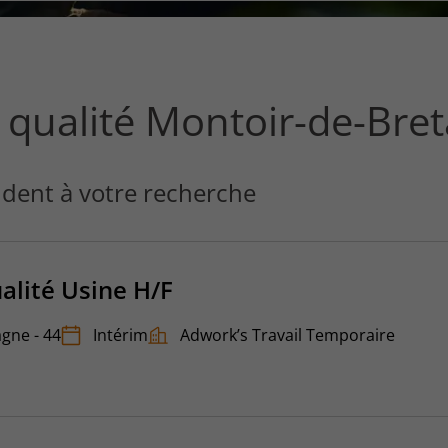
ce
que
vous
voulez
rechercher
 qualité Montoir-de-Bre
?
dent à votre recherche
alité Usine H/F
gne - 44
Intérim
Adwork’s Travail Temporaire