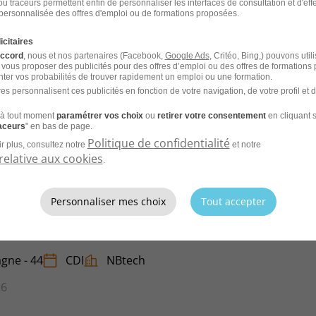
u traceurs permettent enfin de personnaliser les interfaces de consultation et d'eff
personnalisée des offres d'emploi ou de formations proposées.
26
icitaires
accord
, nous et nos partenaires (Facebook,
Google Ads
, Critéo, Bing,) pouvons util
 vous proposer des publicités pour des offres d’emploi ou des offres de formations
ter vos probabilités de trouver rapidement un emploi ou une formation.
es personnalisent ces publicités en fonction de votre navigation, de votre profil et 
CV et laissez les recruteurs venir à
à tout moment
paramétrer vos choix
ou
retirer votre consentement
en cliquant s
raceurs
" en bas de page.
Politique de confidentialité
r plus, consultez notre
et notre
relative aux cookies
.
Personnaliser mes choix
Tout accepter
alité Aéronautique H/F
gne - 44
CDI
NBtech
26