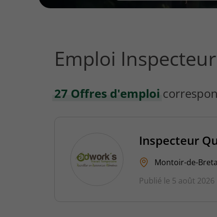
vous
rechercher
?
Emploi Inspecteur
27 Offres d'emploi
correspon
Inspecteur Qu
Montoir-de-Breta
Publié le 5 août 2026