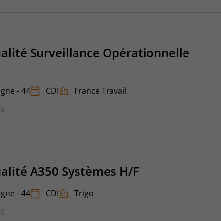
alité Surveillance Opérationnelle
gne - 44
CDI
France Travail
26
alité A350 Systèmes H/F
gne - 44
CDI
Trigo
26