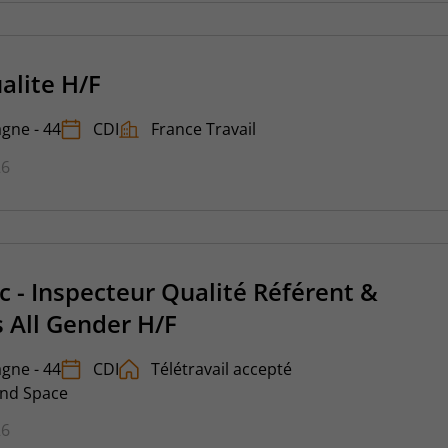
alite H/F
gne - 44
CDI
France Travail
26
c - Inspecteur Qualité Référent &
 All Gender H/F
gne - 44
CDI
Télétravail accepté
and Space
26