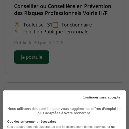
Conseiller ou Conseillère en Prévention
des Risques Professionnels Voirie H/F
Toulouse - 31
Fonctionnaire
Fonction Publique Territoriale
Publié le 30 juillet 2026
Je postule
Continuer sans accepter
Nous utilisons des cookies pour vous suggérer les offres d’emploi les
plus adaptées à votre recherche.
Sg28 - Conseiller - Conseillère de
Cookies strictement nécessaires
Prévention H/F
Ces traceurs sont nécessaires au bon fonctionnement de nos services et
ne