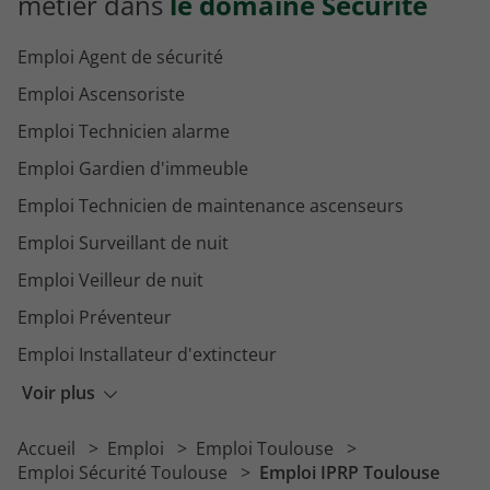
métier dans
le domaine Sécurité
Emploi Agent de sécurité
Emploi Ascensoriste
Emploi Technicien alarme
Emploi Gardien d'immeuble
Emploi Technicien de maintenance ascenseurs
Emploi Surveillant de nuit
Emploi Veilleur de nuit
Emploi Préventeur
Emploi Installateur d'extincteur
Emploi Agent de prévention et de sécurité
Voir plus
Emploi Responsable de la sécurité
Accueil
Emploi
Emploi Toulouse
Emploi Chargé de la prévention sécurité
Emploi Sécurité Toulouse
Emploi IPRP Toulouse