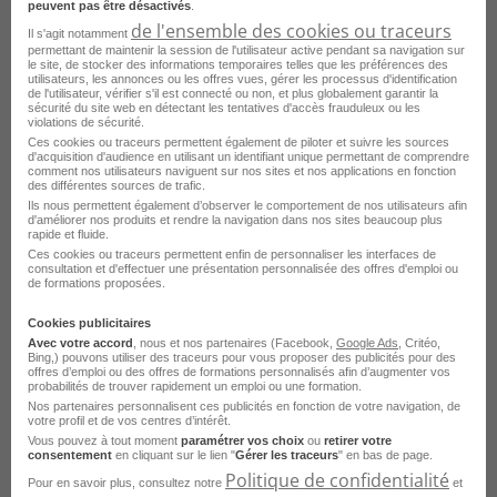
peuvent pas être désactivés
.
de l'ensemble des cookies ou traceurs
Toulouse - 31
Fonctionnaire
Il s'agit notamment
permettant de maintenir la session de l'utilisateur active pendant sa navigation sur
Direction Interdépartementale des
le site, de stocker des informations temporaires telles que les préférences des
utilisateurs, les annonces ou les offres vues, gérer les processus d'identification
Routes Sud-Ouest
de l'utilisateur, vérifier s'il est connecté ou non, et plus globalement garantir la
sécurité du site web en détectant les tentatives d'accès frauduleux ou les
violations de sécurité.
Publié le 1 juin 2026
Ces cookies ou traceurs permettent également de piloter et suivre les sources
d'acquisition d'audience en utilisant un identifiant unique permettant de comprendre
comment nos utilisateurs naviguent sur nos sites et nos applications en fonction
Je postule
des différentes sources de trafic.
Ils nous permettent également d’observer le comportement de nos utilisateurs afin
d'améliorer nos produits et rendre la navigation dans nos sites beaucoup plus
rapide et fluide.
Ces cookies ou traceurs permettent enfin de personnaliser les interfaces de
consultation et d'effectuer une présentation personnalisée des offres d'emploi ou
de formations proposées.
Cookies publicitaires
Avec votre accord
, nous et nos partenaires (Facebook,
Google Ads
, Critéo,
Consultez les offres d'emploi par
Bing,) pouvons utiliser des traceurs pour vous proposer des publicités pour des
offres d’emploi ou des offres de formations personnalisés afin d’augmenter vos
métier à Toulouse dans
le domaine
probabilités de trouver rapidement un emploi ou une formation.
Nos partenaires personnalisent ces publicités en fonction de votre navigation, de
Sécurité
votre profil et de vos centres d’intérêt.
Vous pouvez à tout moment
paramétrer vos choix
ou
retirer votre
consentement
en cliquant sur le lien "
Gérer les traceurs
" en bas de page.
Emploi Agent de sécurité Toulouse
Politique de confidentialité
Pour en savoir plus, consultez notre
et