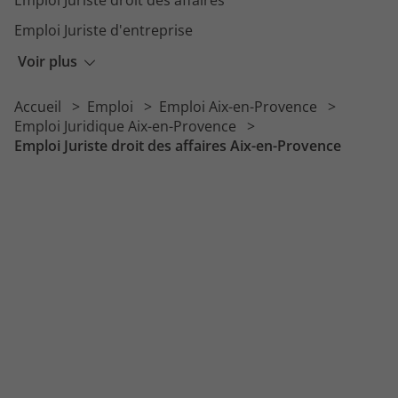
Emploi Juriste d'entreprise
Emploi Greffier
Voir plus
Emploi Juriste marchés publics
Accueil
Emploi
Emploi Aix-en-Provence
Emploi Mandataire judiciaire
Emploi Juridique Aix-en-Provence
Emploi Juriste droit des affaires Aix-en-Provence