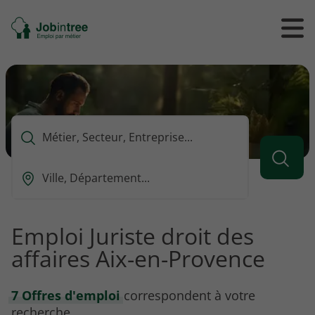
Se
Ouvrir
Ou
rendre
/
/
à
ferme
f
l'accueil
le
le
formul
m
de
reche
Que
voulez-
vous
Ou
rechercher
est-
?
ce
que
Emploi Juriste droit des
vous
affaires Aix-en-Provence
voulez
rechercher
?
7 Offres d'emploi
correspondent à votre
recherche