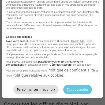
d'acquisition d'audience en utilisant un identifiant unique permettant de comprendre
comment nos utilisateurs naviguent sur nos sites et nos applications en fonction
des différentes sources de trafic.
Ils nous permettent également d’observer le comportement de nos utilisateurs afin
d'améliorer nos produits et rendre la navigation dans nos sites beaucoup plus
rapide et fluide.
Ces cookies ou traceurs permettent enfin de personnaliser les interfaces de
consultation et d'effectuer une présentation personnalisée des offres d'emploi ou
de formations proposées.
Juriste d'Affaires H/F
Cookies publicitaires
Aix-en-Provence - 13
CDI
Avec votre accord
, nous et nos partenaires (Facebook,
Google Ads
, Critéo,
TECHNICATOME
Bing,) pouvons utiliser des traceurs pour vous proposer des publicités pour des
offres d’emploi ou des offres de formations personnalisés afin d’augmenter vos
probabilités de trouver rapidement un emploi ou une formation.
Publié le 5 septembre 2025
Nos partenaires personnalisent ces publicités en fonction de votre navigation, de
votre profil et de vos centres d’intérêt.
Vous pouvez à tout moment
paramétrer vos choix
ou
retirer votre
Je postule
consentement
en cliquant sur le lien "
Gérer les traceurs
" en bas de page.
Politique de confidentialité
Pour en savoir plus, consultez notre
et
Politique relative aux cookies
notre
.
Personnaliser mes choix
Tout accepter
Consultez les offres d'emploi par