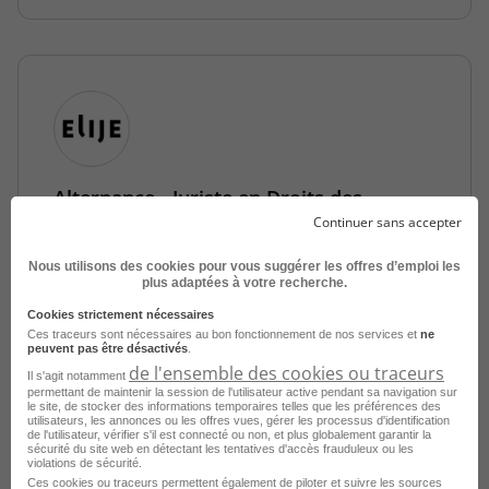
Alternance - Juriste en Droits des
Affaires H/F
Continuer sans accepter
Aix-en-Provence - 13
Alternance
Nous utilisons des cookies pour vous suggérer les offres d’emploi les
plus adaptées à votre recherche.
ELIJE
Cookies strictement nécessaires
Publié le 16 septembre 2025
Ces traceurs sont nécessaires au bon fonctionnement de nos services et
ne
peuvent pas être désactivés
.
de l'ensemble des cookies ou traceurs
Il s'agit notamment
Je postule
permettant de maintenir la session de l'utilisateur active pendant sa navigation sur
le site, de stocker des informations temporaires telles que les préférences des
utilisateurs, les annonces ou les offres vues, gérer les processus d'identification
de l'utilisateur, vérifier s'il est connecté ou non, et plus globalement garantir la
sécurité du site web en détectant les tentatives d'accès frauduleux ou les
violations de sécurité.
Ces cookies ou traceurs permettent également de piloter et suivre les sources