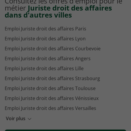
Consultez les offres d'emploi pour le
Emploi Avocat en droit social Aix-en-Provence
métier
Juriste droit des affaires
dans d'autres villes
Emploi Juriste droit des affaires Paris
Emploi Juriste droit des affaires Lyon
Emploi Juriste droit des affaires Courbevoie
Emploi Juriste droit des affaires Angers
Emploi Juriste droit des affaires Lille
Emploi Juriste droit des affaires Strasbourg
Emploi Juriste droit des affaires Toulouse
Emploi Juriste droit des affaires Vénissieux
Emploi Juriste droit des affaires Versailles
Emploi Juriste droit des affaires Dijon
Voir plus
Emploi Juriste droit des affaires Malakoff