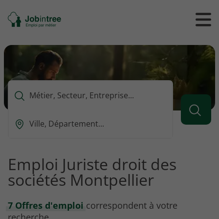
Se
Ouvrir
Ou
rendre
/
/
à
ferme
f
l'accueil
le
le
formul
m
de
reche
Que
voulez-
vous
Ou
rechercher
est-
?
ce
que
Emploi Juriste droit des
vous
sociétés Montpellier
voulez
rechercher
?
7 Offres d'emploi
correspondent à votre
recherche