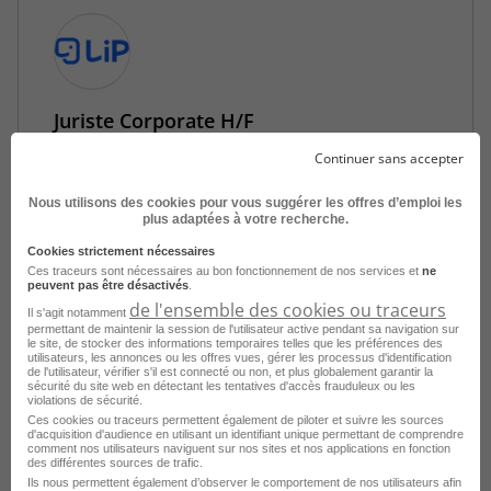
Juriste Corporate H/F
Continuer sans accepter
Montpellier - 34
CDI
LIP Tertiaire
Publié le 21 juillet 2026
Nous utilisons des cookies pour vous suggérer les offres d’emploi les
plus adaptées à votre recherche.
Cookies strictement nécessaires
Je postule
Ces traceurs sont nécessaires au bon fonctionnement de nos services et
ne
peuvent pas être désactivés
.
de l'ensemble des cookies ou traceurs
Il s'agit notamment
permettant de maintenir la session de l'utilisateur active pendant sa navigation sur
le site, de stocker des informations temporaires telles que les préférences des
utilisateurs, les annonces ou les offres vues, gérer les processus d'identification
de l'utilisateur, vérifier s'il est connecté ou non, et plus globalement garantir la
sécurité du site web en détectant les tentatives d'accès frauduleux ou les
violations de sécurité.
Ces cookies ou traceurs permettent également de piloter et suivre les sources
d'acquisition d'audience en utilisant un identifiant unique permettant de comprendre
comment nos utilisateurs naviguent sur nos sites et nos applications en fonction
des différentes sources de trafic.
Ils nous permettent également d’observer le comportement de nos utilisateurs afin