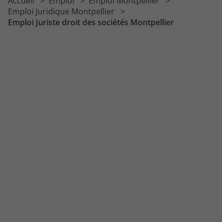
Accueil
Emploi
Emploi Montpellier
Emploi Juriste marchés publics
Emploi Juridique Montpellier
Emploi Juriste droit des sociétés Montpellier