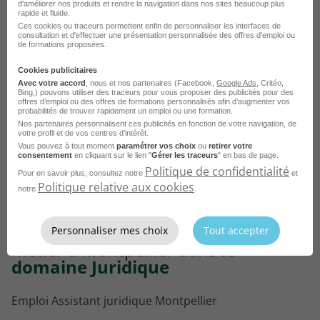
Alternance - Juriste Droit des Affaires
d'améliorer nos produits et rendre la navigation dans nos sites beaucoup plus
rapide et fluide.
H/F
Ces cookies ou traceurs permettent enfin de personnaliser les interfaces de
consultation et d'effectuer une présentation personnalisée des offres d'emploi ou
de formations proposées.
Montpellier - 34
Alternance
ELIJE
Cookies publicitaires
Publié le 16 septembre 2025
Avec votre accord
, nous et nos partenaires (Facebook,
Google Ads
, Critéo,
Bing,) pouvons utiliser des traceurs pour vous proposer des publicités pour des
offres d’emploi ou des offres de formations personnalisés afin d’augmenter vos
probabilités de trouver rapidement un emploi ou une formation.
Je postule
Nos partenaires personnalisent ces publicités en fonction de votre navigation, de
votre profil et de vos centres d’intérêt.
Vous pouvez à tout moment
paramétrer vos choix
ou
retirer votre
consentement
en cliquant sur le lien "
Gérer les traceurs
" en bas de page.
Politique de confidentialité
Pour en savoir plus, consultez notre
et
Politique relative aux cookies
notre
.
Consultez les offres d'emploi par
Personnaliser mes choix
Tout accepter
métier à Montpellier dans
le
domaine Juridique
Emploi Assistant juridique Montpellier