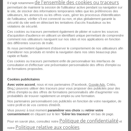
de l'ensemble des cookies ou traceurs
Il s'agit notamment
permettant de maintenir la session de l'utilisateur active pendant sa navigation sur
le site, de stocker des informations temporaires telles que les préférences des
utilisateurs, les annonces ou les offres vues, gérer les processus d'identification
de l'utilisateur, vérifier s'il est connecté ou non, et plus globalement garantir la
sécurité du site web en détectant les tentatives d'accès frauduleux ou les
violations de sécurité.
Ces cookies ou traceurs permettent également de piloter et suivre les sources
d'acquisition d'audience en utilisant un identifiant unique permettant de comprendre
comment nos utilisateurs naviguent sur nos sites et nos applications en fonction
des différentes sources de trafic.
Ils nous permettent également d’observer le comportement de nos utilisateurs afin
d'améliorer nos produits et rendre la navigation dans nos sites beaucoup plus
Thèse Évaluation et Optimisation de
rapide et fluide.
Ces cookies ou traceurs permettent enfin de personnaliser les interfaces de
Small Language Models Slms Domaine-
consultation et d'effectuer une présentation personnalisée des offres d'emploi ou
de formations proposées.
Spécifique pour les Applications RH H/F
Cookies publicitaires
Grand Est
CDD
doctorat.gouv.fr
Avec votre accord
, nous et nos partenaires (Facebook,
Google Ads
, Critéo,
Bing,) pouvons utiliser des traceurs pour vous proposer des publicités pour des
offres d’emploi ou des offres de formations personnalisés afin d’augmenter vos
Publié le 4 août 2026
probabilités de trouver rapidement un emploi ou une formation.
Nos partenaires personnalisent ces publicités en fonction de votre navigation, de
votre profil et de vos centres d’intérêt.
Je postule
Vous pouvez à tout moment
paramétrer vos choix
ou
retirer votre
consentement
en cliquant sur le lien "
Gérer les traceurs
" en bas de page.
Politique de confidentialité
Pour en savoir plus, consultez notre
et
Politique relative aux cookies
notre
.