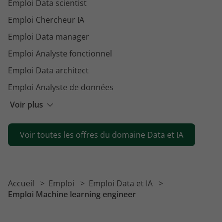
Emploi Data scientist
Emploi Chercheur IA
Emploi Data manager
Emploi Analyste fonctionnel
Emploi Data architect
Emploi Analyste de données
Emploi Chef de projet data
Voir plus
Emploi Ingénieur big data
Voir toutes les offres du domaine Data et IA
Emploi Ingénieur en intelligence artificielle
Emploi Géomaticien
Emploi Master data
Accueil
Emploi
Emploi Data et IA
Emploi Consultant big data
Emploi Machine learning engineer
Emploi Chef de projet décisionnel