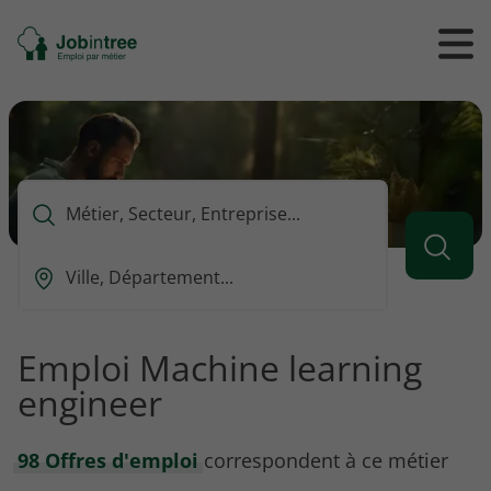
Se
Ouvrir
Ou
rendre
/
/
à
ferme
f
l'accueil
le
le
formul
m
de
reche
Que
voulez-
vous
Ou
rechercher
est-
?
ce
que
Emploi Machine learning
vous
engineer
voulez
rechercher
?
98 Offres d'emploi
correspondent à ce métier