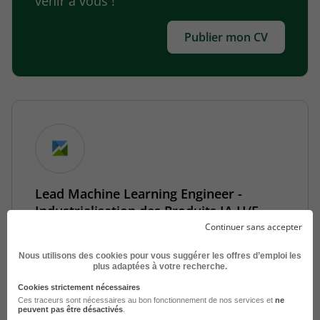
venir à vous !
Publier mon CV
Lead Machine Learning Engineer -
Industrialisation des Produits IA H/F
Continuer sans accepter
Cesson-Sévigné - 35
CDI
KERMAP
Nous utilisons des cookies pour vous suggérer les offres d’emploi les
Publié le 5 août 2026
plus adaptées à votre recherche.
Cookies strictement nécessaires
Je postule
Ces traceurs sont nécessaires au bon fonctionnement de nos services et
ne
peuvent pas être désactivés
.