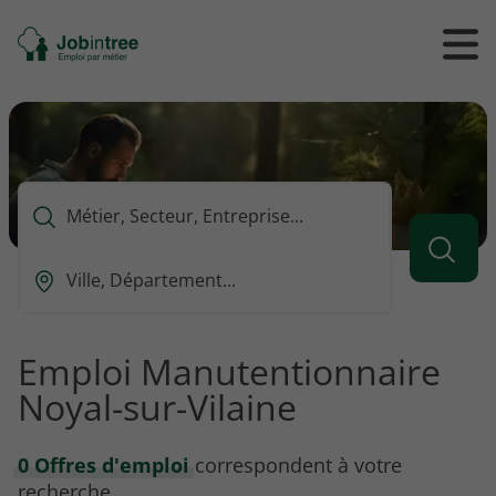
Se
Ouvrir
Ou
rendre
/
/
à
ferme
f
l'accueil
le
le
formul
m
de
reche
Que
voulez-
vous
Ou
rechercher
est-
?
ce
que
Emploi Manutentionnaire
vous
Noyal-sur-Vilaine
voulez
rechercher
?
0 Offres d'emploi
correspondent à votre
recherche