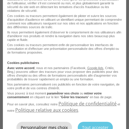
de l'utilisateur, vérifier s'il est connecté ou non, et plus globalement garantir la
sécurité du site web en détectant les tentatives d'accès frauduleux ou les
Emploi Manutentionnaire Cholet
violations de sécurité.
Ces cookies ou traceurs permettent également de piloter et suivre les sources
Emploi Manutentionnaire Cavaillon
d'acquisition d'audience en utilisant un identifiant unique permettant de comprendre
comment nos utilisateurs naviguent sur nos sites et nos applications en fonction
des différentes sources de trafic.
Emploi Manutentionnaire Port-Saint-Louis-du-Rhône
Voir plus
Ils nous permettent également d’observer le comportement de nos utilisateurs afin
d'améliorer nos produits et rendre la navigation dans nos sites beaucoup plus
Emploi Manutentionnaire Meung-sur-Loire
rapide et fluide.
Ces cookies ou traceurs permettent enfin de personnaliser les interfaces de
Voir toutes les offres Manutentionnaire par ville
Emploi Manutentionnaire Miramas
consultation et d'effectuer une présentation personnalisée des offres d'emploi ou
de formations proposées.
Cookies publicitaires
Avec votre accord
, nous et nos partenaires (Facebook,
Google Ads
, Critéo,
Bing,) pouvons utiliser des traceurs pour vous proposer des publicités pour des
Parcourez les offres d'emploi par
offres d’emploi ou des offres de formations personnalisés afin d’augmenter vos
métier dans
le domaine Logistique
probabilités de trouver rapidement un emploi ou une formation.
Nos partenaires personnalisent ces publicités en fonction de votre navigation, de
votre profil et de vos centres d’intérêt.
Vous pouvez à tout moment
paramétrer vos choix
ou
retirer votre
Emploi Cariste
consentement
en cliquant sur le lien "
Gérer les traceurs
" en bas de page.
Politique de confidentialité
Emploi Préparateur de commande
Pour en savoir plus, consultez notre
et
Politique relative aux cookies
notre
.
Emploi Ingénieur
Emploi Manutentionnaire
Personnaliser mes choix
Tout accepter