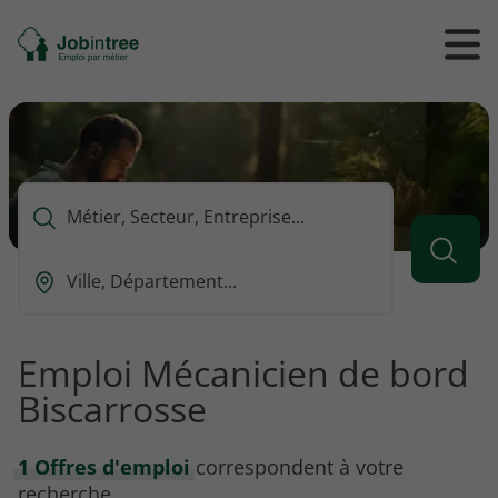
Se
Ouvrir
Ou
rendre
/
/
à
ferme
f
l'accueil
le
le
formul
m
de
reche
Que
voulez-
vous
Ou
rechercher
est-
?
ce
que
Emploi Mécanicien de bord
vous
Biscarrosse
voulez
rechercher
?
1 Offres d'emploi
correspondent à votre
recherche