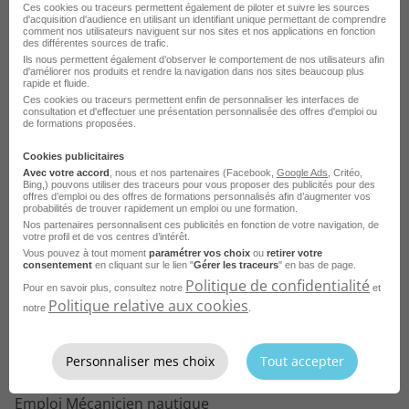
Ces cookies ou traceurs permettent également de piloter et suivre les sources
Emploi Mécanicien de bord Royan
d'acquisition d'audience en utilisant un identifiant unique permettant de comprendre
comment nos utilisateurs naviguent sur nos sites et nos applications en fonction
Voir toutes les offres Mécanicien de bord par
des différentes sources de trafic.
Emploi Mécanicien de bord Sevrier
ville
Ils nous permettent également d’observer le comportement de nos utilisateurs afin
d'améliorer nos produits et rendre la navigation dans nos sites beaucoup plus
rapide et fluide.
Ces cookies ou traceurs permettent enfin de personnaliser les interfaces de
consultation et d'effectuer une présentation personnalisée des offres d'emploi ou
de formations proposées.
Parcourez les offres d'emploi par
Cookies publicitaires
métier dans
le domaine Nautisme
Avec votre accord
, nous et nos partenaires (Facebook,
Google Ads
, Critéo,
Bing,) pouvons utiliser des traceurs pour vous proposer des publicités pour des
offres d’emploi ou des offres de formations personnalisés afin d’augmenter vos
probabilités de trouver rapidement un emploi ou une formation.
Emploi Pontier
Nos partenaires personnalisent ces publicités en fonction de votre navigation, de
votre profil et de vos centres d’intérêt.
Emploi Mécanicien naval
Vous pouvez à tout moment
paramétrer vos choix
ou
retirer votre
consentement
en cliquant sur le lien "
Gérer les traceurs
" en bas de page.
Emploi Accastilleur
Politique de confidentialité
Pour en savoir plus, consultez notre
et
Politique relative aux cookies
Emploi Chef de quart
notre
.
Emploi Ouvrier ostréicole
Personnaliser mes choix
Tout accepter
Emploi Ingénieur architecture navale
Emploi Mécanicien nautique