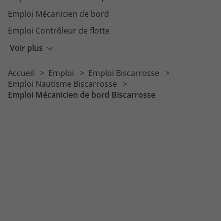
Emploi Mécanicien de bord
Emploi Contrôleur de flotte
Emploi Ouvrier piscicole
Voir plus
Emploi Technicien de rivière
Accueil
Emploi
Emploi Biscarrosse
Emploi Docker
Emploi Nautisme Biscarrosse
Emploi Mécanicien de bord Biscarrosse