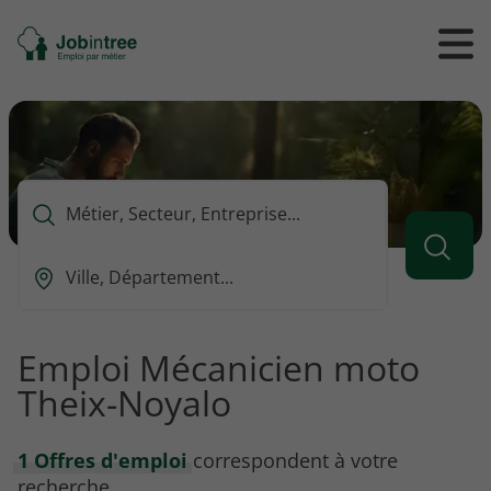
Se
Ouvrir
Ou
rendre
/
/
à
ferme
f
l'accueil
le
le
formul
m
de
reche
Que
voulez-
vous
Ou
rechercher
est-
?
ce
que
Emploi Mécanicien moto
vous
Theix-Noyalo
voulez
rechercher
?
1 Offres d'emploi
correspondent à votre
recherche