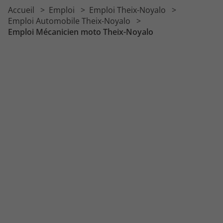
Emploi Mécanicien VL
Accueil
Emploi
Emploi Theix-Noyalo
Emploi Préparateur automobile
Emploi Automobile Theix-Noyalo
Emploi Mécanicien moto Theix-Noyalo