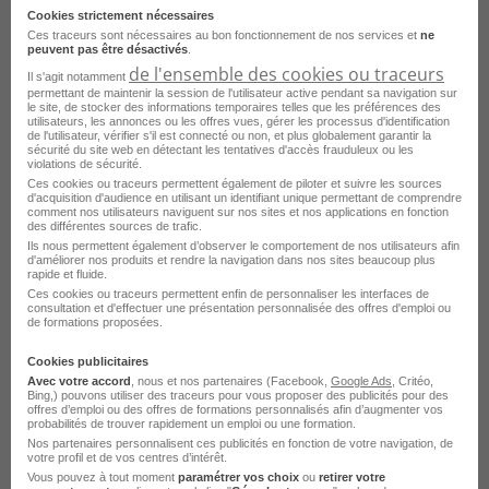
Cookies strictement nécessaires
Emploi Mécanicien moto Paris
Ces traceurs sont nécessaires au bon fonctionnement de nos services et
ne
peuvent pas être désactivés
.
Emploi Mécanicien moto Aix-en-Provence
de l'ensemble des cookies ou traceurs
Il s'agit notamment
permettant de maintenir la session de l'utilisateur active pendant sa navigation sur
Emploi Mécanicien moto Nice
le site, de stocker des informations temporaires telles que les préférences des
utilisateurs, les annonces ou les offres vues, gérer les processus d'identification
de l'utilisateur, vérifier s'il est connecté ou non, et plus globalement garantir la
Emploi Mécanicien moto Basse-Goulaine
sécurité du site web en détectant les tentatives d'accès frauduleux ou les
violations de sécurité.
Emploi Mécanicien moto Romorantin-Lanthenay
Ces cookies ou traceurs permettent également de piloter et suivre les sources
d'acquisition d'audience en utilisant un identifiant unique permettant de comprendre
comment nos utilisateurs naviguent sur nos sites et nos applications en fonction
Emploi Mécanicien moto Sainte-Luce-sur-Loire
des différentes sources de trafic.
Ils nous permettent également d’observer le comportement de nos utilisateurs afin
Emploi Mécanicien moto Valognes
d'améliorer nos produits et rendre la navigation dans nos sites beaucoup plus
rapide et fluide.
Emploi Mécanicien moto Ancenis-Saint-Géréon
Ces cookies ou traceurs permettent enfin de personnaliser les interfaces de
consultation et d'effectuer une présentation personnalisée des offres d'emploi ou
de formations proposées.
Emploi Mécanicien moto Annecy
Voir plus
Cookies publicitaires
Emploi Mécanicien moto Arles
Avec votre accord
, nous et nos partenaires (Facebook,
Google Ads
, Critéo,
Voir toutes les offres Mécanicien moto par ville
Bing,) pouvons utiliser des traceurs pour vous proposer des publicités pour des
Emploi Mécanicien moto Aubière
offres d’emploi ou des offres de formations personnalisés afin d’augmenter vos
probabilités de trouver rapidement un emploi ou une formation.
Nos partenaires personnalisent ces publicités en fonction de votre navigation, de
votre profil et de vos centres d’intérêt.
Vous pouvez à tout moment
paramétrer vos choix
ou
retirer votre