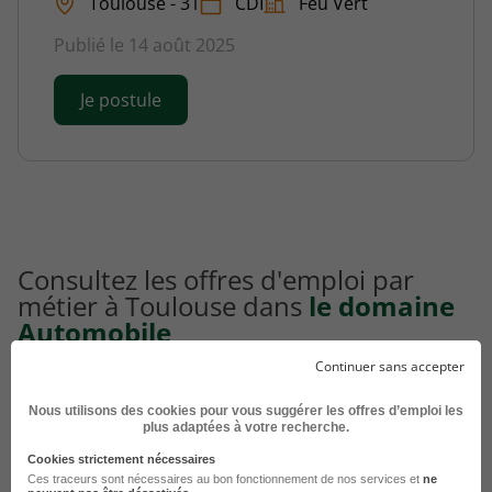
Toulouse - 31
CDI
Feu Vert
Publié le 14 août 2025
Je postule
Consultez les offres d'emploi par
métier à Toulouse dans
le domaine
Automobile
Continuer sans accepter
Emploi Mécanicien Toulouse
Nous utilisons des cookies pour vous suggérer les offres d’emploi les
Emploi Mécanicien automobile Toulouse
plus adaptées à votre recherche.
Emploi Mécanicien poids lourds Toulouse
Cookies strictement nécessaires
Ces traceurs sont nécessaires au bon fonctionnement de nos services et
ne