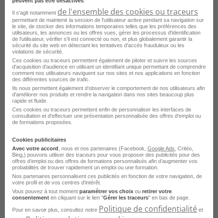
Emploi Peintre en carrosserie Toulouse
peuvent pas être désactivés
.
de l'ensemble des cookies ou traceurs
Il s'agit notamment
Emploi Carrossier Toulouse
permettant de maintenir la session de l'utilisateur active pendant sa navigation sur
le site, de stocker des informations temporaires telles que les préférences des
utilisateurs, les annonces ou les offres vues, gérer les processus d'identification
Emploi Vendeur automobile Toulouse
de l'utilisateur, vérifier s'il est connecté ou non, et plus globalement garantir la
sécurité du site web en détectant les tentatives d'accès frauduleux ou les
Emploi Carrossier tôlier Toulouse
violations de sécurité.
Ces cookies ou traceurs permettent également de piloter et suivre les sources
Emploi Technicien automobile Toulouse
d'acquisition d'audience en utilisant un identifiant unique permettant de comprendre
comment nos utilisateurs naviguent sur nos sites et nos applications en fonction
des différentes sources de trafic.
Emploi Dépanneur remorqueur Toulouse
Ils nous permettent également d’observer le comportement de nos utilisateurs afin
d'améliorer nos produits et rendre la navigation dans nos sites beaucoup plus
Emploi Mécanicien service rapide Toulouse
Voir plus
rapide et fluide.
Ces cookies ou traceurs permettent enfin de personnaliser les interfaces de
Emploi Mécanicien de précision Toulouse
consultation et d'effectuer une présentation personnalisée des offres d'emploi ou
Consultez les offres d'emploi pour le
de formations proposées.
Emploi Mécanicien VL Toulouse
métier
Mécanicien moto dans
Cookies publicitaires
d'autres villes
Avec votre accord
, nous et nos partenaires (Facebook,
Google Ads
, Critéo,
Bing,) pouvons utiliser des traceurs pour vous proposer des publicités pour des
offres d’emploi ou des offres de formations personnalisés afin d’augmenter vos
probabilités de trouver rapidement un emploi ou une formation.
Emploi Mécanicien moto Marseille
Nos partenaires personnalisent ces publicités en fonction de votre navigation, de
votre profil et de vos centres d’intérêt.
Emploi Mécanicien moto Paris
Vous pouvez à tout moment
paramétrer vos choix
ou
retirer votre
consentement
en cliquant sur le lien "
Gérer les traceurs
" en bas de page.
Emploi Mécanicien moto Aix-en-Provence
Politique de confidentialité
Pour en savoir plus, consultez notre
et