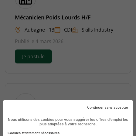
Mécanicien Poids Lourds H/F
Aubagne - 13
CDI
Skills Industry
Publié le 4 mars 2026
Je postule
Continuer sans accepter
Nous utilisons des cookies pour vous suggérer les offres d’emploi les
Mécanicien Poids Lourds H/F
plus adaptées à votre recherche.
Cookies strictement nécessaires
Aubagne - 13
Intérim
Sbc Interim