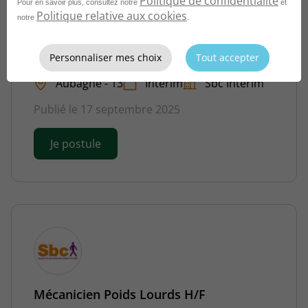
Politique de confidentialité
Pour en savoir plus, consultez notre
et
Politique relative aux cookies
notre
.
Mécanicien Poids Lourds H/F
Personnaliser mes choix
Tout accepter
Aubagne - 13
Intérim
Sbc Interim
Publié le 17 septembre 2025
Je postule
Mécanicien Poids Lourds H/F