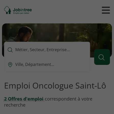
Se
Ouvrir
Ou
rendre
/
/
à
ferme
f
l'accueil
le
le
formul
m
de
reche
Que
voulez-
vous
Ou
rechercher
est-
?
ce
que
Emploi Oncologue Saint-Lô
vous
voulez
rechercher
2 Offres d'emploi
correspondent à votre
?
recherche