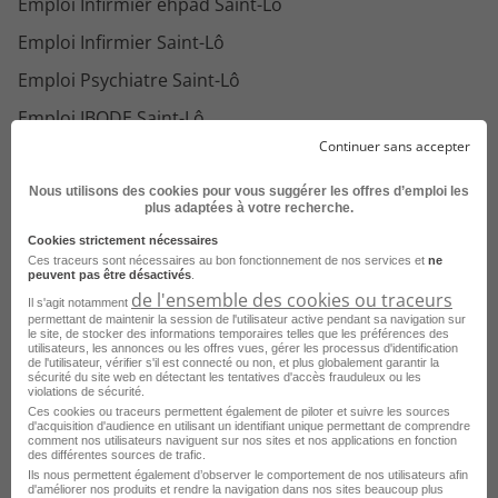
Emploi Infirmier ehpad Saint-Lô
Emploi Infirmier Saint-Lô
Emploi Psychiatre Saint-Lô
Emploi IBODE Saint-Lô
Continuer sans accepter
Emploi Infirmier chirurgie Saint-Lô
Emploi Infirmier urgences Saint-Lô
Nous utilisons des cookies pour vous suggérer les offres d’emploi les
plus adaptées à votre recherche.
Emploi Gastro entérologue Saint-Lô
Cookies strictement nécessaires
Ces traceurs sont nécessaires au bon fonctionnement de nos services et
ne
Emploi Infirmier psychiatrie Saint-Lô
peuvent pas être désactivés
.
de l'ensemble des cookies ou traceurs
Emploi Neurologue Saint-Lô
Il s'agit notamment
Voir plus
permettant de maintenir la session de l'utilisateur active pendant sa navigation sur
le site, de stocker des informations temporaires telles que les préférences des
Emploi Infirmier laboratoire Saint-Lô
utilisateurs, les annonces ou les offres vues, gérer les processus d'identification
Consultez les offres d'emploi pour le
de l'utilisateur, vérifier s'il est connecté ou non, et plus globalement garantir la
sécurité du site web en détectant les tentatives d'accès frauduleux ou les
Emploi Cardiologue Saint-Lô
métier
Oncologue dans d'autres
violations de sécurité.
villes
Ces cookies ou traceurs permettent également de piloter et suivre les sources
d'acquisition d'audience en utilisant un identifiant unique permettant de comprendre
comment nos utilisateurs naviguent sur nos sites et nos applications en fonction
des différentes sources de trafic.
Emploi Oncologue Bastia
Ils nous permettent également d’observer le comportement de nos utilisateurs afin
d'améliorer nos produits et rendre la navigation dans nos sites beaucoup plus