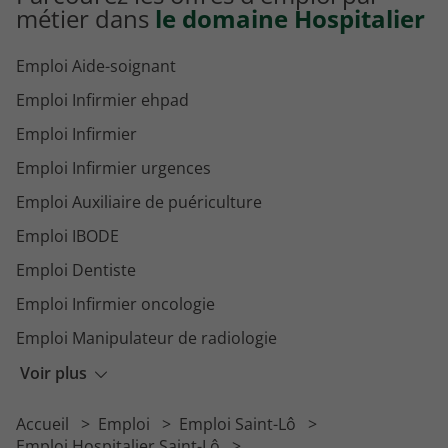
métier dans
le domaine Hospitalier
Emploi Aide-soignant
Emploi Infirmier ehpad
Emploi Infirmier
Emploi Infirmier urgences
Emploi Auxiliaire de puériculture
Emploi IBODE
Emploi Dentiste
Emploi Infirmier oncologie
Emploi Manipulateur de radiologie
Emploi Agent de service hospitalier
Voir plus
Emploi Psychiatre
Accueil
Emploi
Emploi Saint-Lô
Emploi Psychomotricien
Emploi Hospitalier Saint-Lô