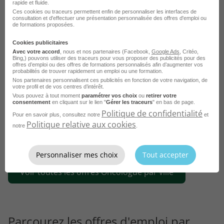
rapide et fluide.
Emploi Oncologue Corte
Ces cookies ou traceurs permettent enfin de personnaliser les interfaces de
consultation et d'effectuer une présentation personnalisée des offres d'emploi ou
Emploi Oncologue Roanne
de formations proposées.
Emploi Oncologue Toulouse
Cookies publicitaires
Avec votre accord
, nous et nos partenaires (Facebook,
Google Ads
, Critéo,
Emploi Oncologue Rodez
Bing,) pouvons utiliser des traceurs pour vous proposer des publicités pour des
offres d’emploi ou des offres de formations personnalisés afin d’augmenter vos
Emploi Oncologue Reims
probabilités de trouver rapidement un emploi ou une formation.
Nos partenaires personnalisent ces publicités en fonction de votre navigation, de
votre profil et de vos centres d’intérêt.
Emploi Oncologue Rouen
Vous pouvez à tout moment
paramétrer vos choix
ou
retirer votre
consentement
en cliquant sur le lien "
Gérer les traceurs
" en bas de page.
Emploi Oncologue Saint-Nazaire
Politique de confidentialité
Pour en savoir plus, consultez notre
et
Emploi Oncologue Nîmes
Politique relative aux cookies
notre
.
Emploi Oncologue Cognac
Voir plus
Personnaliser mes choix
Tout accepter
Emploi Oncologue Annecy
Voir toutes les offres Oncologue par ville
Emploi Oncologue Bourges
Parcourez les offres d'emploi par