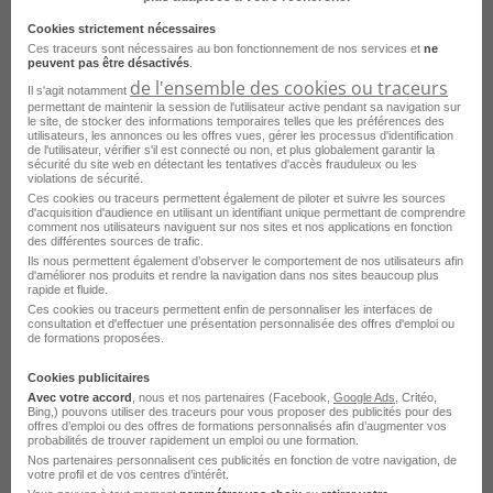
Manoeuvre Travaux Publics H/F
Cookies strictement nécessaires
Ces traceurs sont nécessaires au bon fonctionnement de nos services et
ne
peuvent pas être désactivés
.
Fréjus - 83
Intérim
Crit
de l'ensemble des cookies ou traceurs
Il s'agit notamment
permettant de maintenir la session de l'utilisateur active pendant sa navigation sur
Publié le 21 août 2025
le site, de stocker des informations temporaires telles que les préférences des
utilisateurs, les annonces ou les offres vues, gérer les processus d'identification
de l'utilisateur, vérifier s'il est connecté ou non, et plus globalement garantir la
sécurité du site web en détectant les tentatives d'accès frauduleux ou les
Je postule
violations de sécurité.
Ces cookies ou traceurs permettent également de piloter et suivre les sources
d'acquisition d'audience en utilisant un identifiant unique permettant de comprendre
comment nos utilisateurs naviguent sur nos sites et nos applications en fonction
des différentes sources de trafic.
Ils nous permettent également d’observer le comportement de nos utilisateurs afin
d'améliorer nos produits et rendre la navigation dans nos sites beaucoup plus
rapide et fluide.
Ces cookies ou traceurs permettent enfin de personnaliser les interfaces de
consultation et d'effectuer une présentation personnalisée des offres d'emploi ou
Déposer votre CV et laissez les recruteurs
de formations proposées.
venir à vous !
Cookies publicitaires
Avec votre accord
, nous et nos partenaires (Facebook,
Google Ads
, Critéo,
Bing,) pouvons utiliser des traceurs pour vous proposer des publicités pour des
Publier mon CV
offres d’emploi ou des offres de formations personnalisés afin d’augmenter vos
probabilités de trouver rapidement un emploi ou une formation.
Nos partenaires personnalisent ces publicités en fonction de votre navigation, de
votre profil et de vos centres d’intérêt.