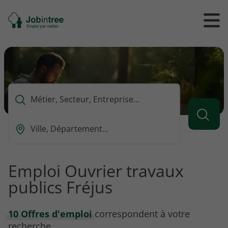
Se
Ouvrir
Ou
rendre
/
/
à
ferme
f
l'accueil
le
le
formul
m
de
reche
Que
voulez-
vous
Ou
rechercher
est-
?
ce
que
Emploi Ouvrier travaux
vous
publics Fréjus
voulez
rechercher
?
10 Offres d'emploi
correspondent à votre
recherche