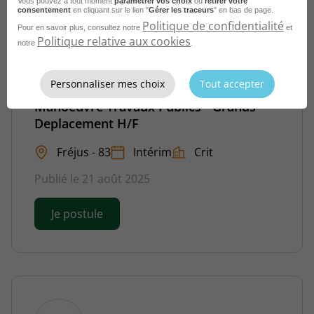
Vous pouvez à tout moment
paramétrer vos choix
ou
retirer votre
consentement
en cliquant sur le lien "
Gérer les traceurs
" en bas de page.
Politique de confidentialité
Pour en savoir plus, consultez notre
et
Politique relative aux cookies
notre
.
Personnaliser mes choix
Tout accepter
Manoeuvre Travaux Publics - Grands
Deplacement H/F
Fréjus - 83
Intérim
Crit
Publié le 21 août 2025
Je postule