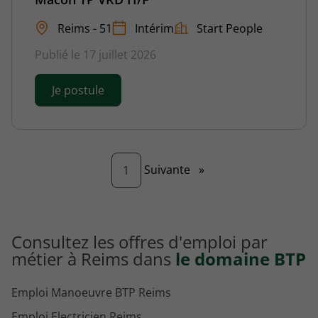
Reims - 51
Intérim
Start People
Publié le 17 juillet 2026
Je postule
Page
Suivante
»
1
Consultez les offres d'emploi par
métier à Reims dans
le domaine BTP
Emploi Manoeuvre BTP Reims
Emploi Electricien Reims