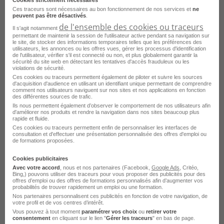
Cookies strictement nécessaires
Ces traceurs sont nécessaires au bon fonctionnement de nos services et
ne
peuvent pas être désactivés
.
Manoeuvre TP H/F
de l'ensemble des cookies ou traceurs
Il s'agit notamment
permettant de maintenir la session de l'utilisateur active pendant sa navigation sur
le site, de stocker des informations temporaires telles que les préférences des
Reims - 51
Intérim
Start People
utilisateurs, les annonces ou les offres vues, gérer les processus d'identification
de l'utilisateur, vérifier s'il est connecté ou non, et plus globalement garantir la
sécurité du site web en détectant les tentatives d'accès frauduleux ou les
Publié le 17 juillet 2026
violations de sécurité.
Ces cookies ou traceurs permettent également de piloter et suivre les sources
d'acquisition d'audience en utilisant un identifiant unique permettant de comprendre
Je postule
comment nos utilisateurs naviguent sur nos sites et nos applications en fonction
des différentes sources de trafic.
Ils nous permettent également d’observer le comportement de nos utilisateurs afin
d'améliorer nos produits et rendre la navigation dans nos sites beaucoup plus
rapide et fluide.
Ces cookies ou traceurs permettent enfin de personnaliser les interfaces de
consultation et d'effectuer une présentation personnalisée des offres d'emploi ou
de formations proposées.
Cookies publicitaires
Avec votre accord
, nous et nos partenaires (Facebook,
Google Ads
, Critéo,
Bing,) pouvons utiliser des traceurs pour vous proposer des publicités pour des
offres d’emploi ou des offres de formations personnalisés afin d’augmenter vos
probabilités de trouver rapidement un emploi ou une formation.
Nos partenaires personnalisent ces publicités en fonction de votre navigation, de
Aide Maçon VRD H/F
votre profil et de vos centres d’intérêt.
Vous pouvez à tout moment
paramétrer vos choix
ou
retirer votre
Reims - 51
Intérim
Start People
consentement
en cliquant sur le lien "
Gérer les traceurs
" en bas de page.