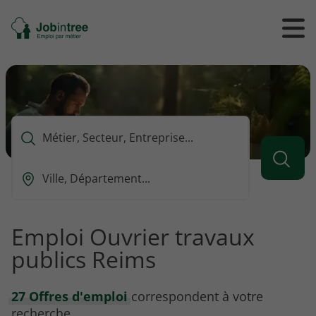
Se
Ouvrir
Ou
rendre
/
/
à
ferme
f
l'accueil
le
le
formul
m
de
reche
Que
voulez-
vous
Ou
rechercher
est-
?
ce
que
Emploi Ouvrier travaux
vous
publics Reims
voulez
rechercher
?
27 Offres d'emploi
correspondent à votre
recherche