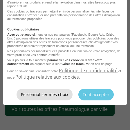
Emploi Pneumologue Paris
d'améliorer nos produits et rendre la navigation dans nos sites beaucoup plus
rapide et fluide.
Emploi Pneumologue Nice
Ces cookies ou traceurs permettent enfin de personnaliser les interfaces de
consultation et d'effectuer une présentation personnalisée des offres d'emploi ou
de formations proposées.
Emploi Pneumologue Bordeaux
Cookies publicitaires
Emploi Pneumologue Lodève
Avec votre accord
, nous et nos partenaires (Facebook,
Google Ads
, Critéo,
Bing,) pouvons utiliser des traceurs pour vous proposer des publicités pour des
Emploi Pneumologue Lyon
offres d’emploi ou des offres de formations personnalisés afin d’augmenter vos
probabilités de trouver rapidement un emploi ou une formation.
Emploi Pneumologue Montélimar
Nos partenaires personnalisent ces publicités en fonction de votre navigation, de
votre profil et de vos centres d’intérêt.
Vous pouvez à tout moment
paramétrer vos choix
ou
retirer votre
Emploi Pneumologue Digne-les-Bains
consentement
en cliquant sur le lien "
Gérer les traceurs
" en bas de page.
Politique de confidentialité
Emploi Pneumologue Strasbourg
Pour en savoir plus, consultez notre
et
Politique relative aux cookies
notre
.
Emploi Pneumologue Toulouse
Emploi Pneumologue Plateau d'Hauteville
Voir plus
Personnaliser mes choix
Tout accepter
Emploi Pneumologue Lille
Voir toutes les offres Pneumologue par ville
Emploi Pneumologue Saint-Cloud