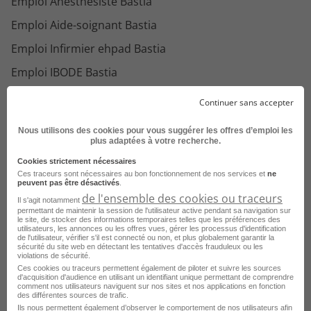
Emploi Anesthésiste Bastia
Emploi Aide-soignant Bastia
Emploi Infirmier ehpad Bastia
Emploi IBODE Bastia
Emploi Infirmier urgences Bastia
Continuer sans accepter
Emploi Oncologue Bastia
Nous utilisons des cookies pour vous suggérer les offres d’emploi les
Emploi Gynécologue-obstétricien Bastia
plus adaptées à votre recherche.
Cookies strictement nécessaires
Emploi Dentiste Bastia
Ces traceurs sont nécessaires au bon fonctionnement de nos services et
ne
peuvent pas être désactivés
.
Emploi Médecin urgentiste Bastia
de l'ensemble des cookies ou traceurs
Il s'agit notamment
permettant de maintenir la session de l'utilisateur active pendant sa navigation sur
Emploi Agent de service hospitalier Bastia
Voir plus
le site, de stocker des informations temporaires telles que les préférences des
utilisateurs, les annonces ou les offres vues, gérer les processus d'identification
Emploi Auxiliaire de gérontologie Bastia
de l'utilisateur, vérifier s'il est connecté ou non, et plus globalement garantir la
Consultez les offres d'emploi pour le
sécurité du site web en détectant les tentatives d'accès frauduleux ou les
violations de sécurité.
Emploi Neurologue Bastia
métier
Pneumologue dans d'autres
Ces cookies ou traceurs permettent également de piloter et suivre les sources
villes
d'acquisition d'audience en utilisant un identifiant unique permettant de comprendre
comment nos utilisateurs naviguent sur nos sites et nos applications en fonction
des différentes sources de trafic.
Ils nous permettent également d’observer le comportement de nos utilisateurs afin