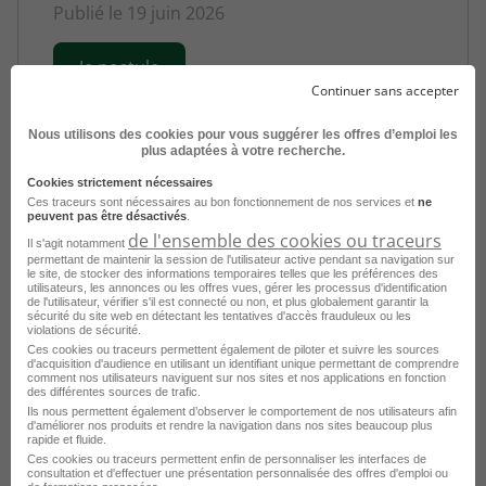
Publié le 19 juin 2026
Je postule
Continuer sans accepter
Nous utilisons des cookies pour vous suggérer les offres d’emploi les
plus adaptées à votre recherche.
Cookies strictement nécessaires
Ces traceurs sont nécessaires au bon fonctionnement de nos services et
ne
peuvent pas être désactivés
.
Consultez les offres d'emploi par
de l'ensemble des cookies ou traceurs
Il s'agit notamment
permettant de maintenir la session de l'utilisateur active pendant sa navigation sur
métier à Plateau d'Hauteville dans
le
le site, de stocker des informations temporaires telles que les préférences des
domaine Hospitalier
utilisateurs, les annonces ou les offres vues, gérer les processus d'identification
de l'utilisateur, vérifier s'il est connecté ou non, et plus globalement garantir la
sécurité du site web en détectant les tentatives d'accès frauduleux ou les
violations de sécurité.
Emploi Infirmier ehpad Plateau d'Hauteville
Ces cookies ou traceurs permettent également de piloter et suivre les sources
d'acquisition d'audience en utilisant un identifiant unique permettant de comprendre
comment nos utilisateurs naviguent sur nos sites et nos applications en fonction
Emploi Infirmier pédiatrie Plateau d'Hauteville
des différentes sources de trafic.
Ils nous permettent également d’observer le comportement de nos utilisateurs afin
Emploi Aide-soignant Plateau d'Hauteville
d'améliorer nos produits et rendre la navigation dans nos sites beaucoup plus
rapide et fluide.
Emploi Infirmier Plateau d'Hauteville
Ces cookies ou traceurs permettent enfin de personnaliser les interfaces de
consultation et d'effectuer une présentation personnalisée des offres d'emploi ou