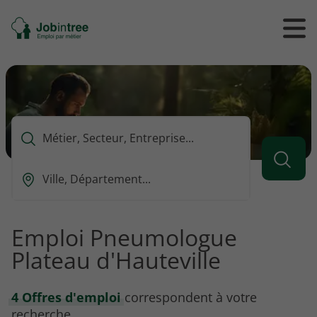
Se
Ouvrir
Ou
rendre
/
/
à
ferme
f
l'accueil
le
le
formul
m
de
reche
Que
voulez-
vous
Ou
rechercher
est-
?
ce
que
Emploi Pneumologue
vous
Plateau d'Hauteville
voulez
rechercher
?
4 Offres d'emploi
correspondent à votre
recherche