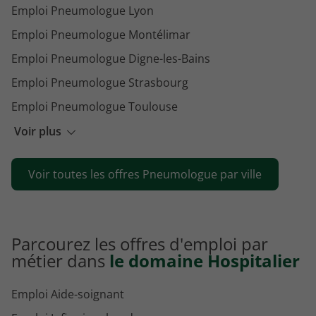
Emploi Pneumologue Lyon
Emploi Pneumologue Montélimar
Emploi Pneumologue Digne-les-Bains
Emploi Pneumologue Strasbourg
Emploi Pneumologue Toulouse
Emploi Pneumologue Orléans
Voir plus
Emploi Pneumologue Lille
Voir toutes les offres Pneumologue par ville
Emploi Pneumologue Saint-Cloud
Parcourez les offres d'emploi par
métier dans
le domaine Hospitalier
Emploi Aide-soignant