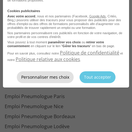
de formations proposées.
Emploi Agent de service hospitalier Plateau d'Hauteville
Cookies publicitaires
Emploi Ambulancier Plateau d'Hauteville
Avec votre accord
, nous et nos partenaires (Facebook,
Google Ads
, Critéo,
Bing,) pouvons utiliser des traceurs pour vous proposer des publicités pour des
Emploi ASH Plateau d'Hauteville
offres d’emploi ou des offres de formations personnalisés afin d’augmenter vos
probabilités de trouver rapidement un emploi ou une formation.
Emploi Infirmière chef Plateau d'Hauteville
Nos partenaires personnalisent ces publicités en fonction de votre navigation, de
votre profil et de vos centres d’intérêt.
Emploi Infirmier laboratoire Plateau d'Hauteville
Vous pouvez à tout moment
paramétrer vos choix
ou
retirer votre
consentement
en cliquant sur le lien "
Gérer les traceurs
" en bas de page.
Politique de confidentialité
Emploi Auxiliaire de puériculture Plateau d'Hauteville
Voir plus
Pour en savoir plus, consultez notre
et
Politique relative aux cookies
notre
.
Emploi Neurologue Plateau d'Hauteville
Consultez les offres d'emploi pour le
Emploi Infirmier urgences Plateau d'Hauteville
métier
Pneumologue dans d'autres
Personnaliser mes choix
Tout accepter
villes
Emploi Pneumologue Paris
Emploi Pneumologue Nice
Emploi Pneumologue Bordeaux
Emploi Pneumologue Lodève