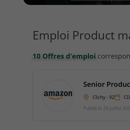
vous
rechercher
?
Emploi Product m
10 Offres d'emploi
correspon
Senior Produc
Clichy - 92
CD
Publié le 29 juillet 20