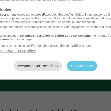
icitaires
accord
, nous et nos partenaires (Facebook,
Google Ads
, Critéo, Bing,) pouvons util
 Insights en Stage - Relevanc H/F
 vous proposer des publicités pour des offres d’emploi ou des offres de formations
ter vos probabilités de trouver rapidement un emploi ou une formation.
es personnalisent ces publicités en fonction de votre navigation, de votre profil et 
age
RelevanC
à tout moment
paramétrer vos choix
ou
retirer votre consentement
en cliquant s
raceurs
" en bas de page.
26
Politique de confidentialité
r plus, consultez notre
et notre
relative aux cookies
.
Personnaliser mes choix
Tout accepter
CV et laissez les recruteurs venir à