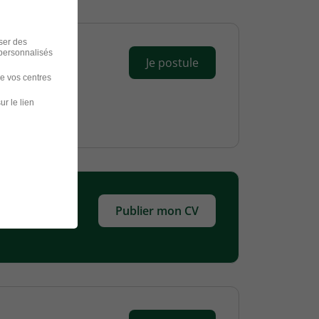
iser des
 personnalisés
Je postule
de vos centres
ur le lien
Publier mon CV