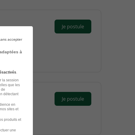
Je postule
sans accepter
 adaptées à
ésactivés
.
r la session
elles que les
n de
en détectant
Je postule
udience en
nos sites et
s produits et
ectuer une