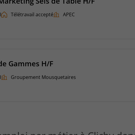
arketing Sels de Table H/F
I
Télétravail accepté
APEC
 de Gammes H/F
I
Groupement Mousquetaires