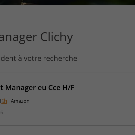
ce
que
vous
voulez
rechercher
anager Clichy
?
dent à votre recherche
t Manager eu Cce H/F
I
Amazon
26