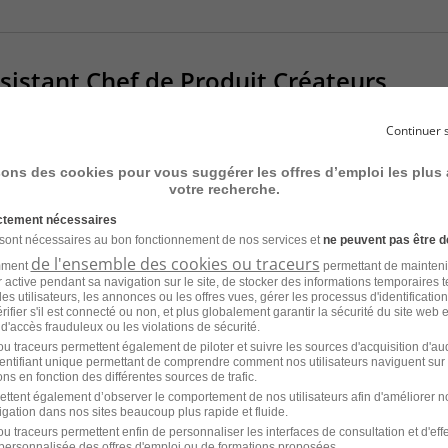
sistant Chef de Produit Créateurs
Continuer 
ternance
Monoprix - Siège
sons des cookies pour vous suggérer les offres d’emploi les plus
votre recherche.
26
ictement nécessaires
 sont nécessaires au bon fonctionnement de nos services et
ne peuvent pas être d
de l'ensemble des cookies ou traceurs
amment
permettant de mainteni
ur active pendant sa navigation sur le site, de stocker des informations temporaires t
es utilisateurs, les annonces ou les offres vues, gérer les processus d'identificatio
it Matériel Électrique H/F
 vérifier s'il est connecté ou non, et plus globalement garantir la sécurité du site web 
 d'accès frauduleux ou les violations de sécurité.
u traceurs permettent également de piloter et suivre les sources d'acquisition d'a
identifiant unique permettant de comprendre comment nos utilisateurs naviguent sur 
I
Collective Works
ns en fonction des différentes sources de trafic.
ettent également d’observer le comportement de nos utilisateurs afin d'améliorer no
26
igation dans nos sites beaucoup plus rapide et fluide.
u traceurs permettent enfin de personnaliser les interfaces de consultation et d'eff
personnalisée des offres d'emploi ou de formations proposées.