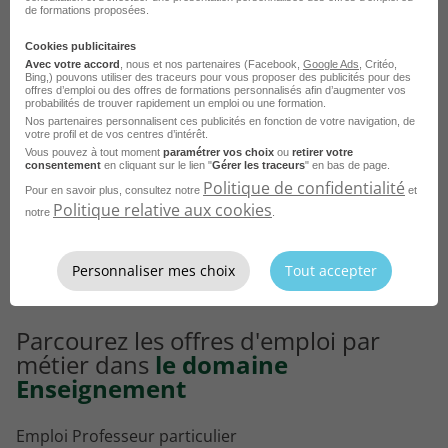
de formations proposées.
Emploi Professeur d'anglais Lyon
Cookies publicitaires
Emploi Professeur d'anglais Rennes
Avec votre accord
, nous et nos partenaires (Facebook,
Google Ads
, Critéo,
Bing,) pouvons utiliser des traceurs pour vous proposer des publicités pour des
Emploi Professeur d'anglais Aurillac
offres d’emploi ou des offres de formations personnalisés afin d’augmenter vos
probabilités de trouver rapidement un emploi ou une formation.
Emploi Professeur d'anglais Asnières-sur-Seine
Nos partenaires personnalisent ces publicités en fonction de votre navigation, de
votre profil et de vos centres d’intérêt.
Vous pouvez à tout moment
paramétrer vos choix
ou
retirer votre
Emploi Professeur d'anglais Boulogne-Billancourt
Voir plus
consentement
en cliquant sur le lien "
Gérer les traceurs
" en bas de page.
Politique de confidentialité
Emploi Professeur d'anglais Courbevoie
Pour en savoir plus, consultez notre
et
Politique relative aux cookies
notre
.
Voir toutes les offres Professeur d'anglais par
Emploi Professeur d'anglais Colombes
ville
Personnaliser mes choix
Tout accepter
Parcourez les offres d'emploi par
métier dans
le domaine
Enseignement
Emploi Professeur particulier