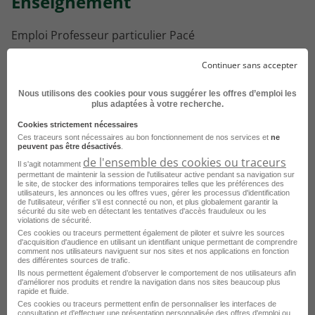
Enseignement
Emploi Professeur particulier Pacé
Emploi Prof de maths Pacé
Continuer sans accepter
Emploi Professeur de français Pacé
Nous utilisons des cookies pour vous suggérer les offres d’emploi les
plus adaptées à votre recherche.
Cookies strictement nécessaires
Consultez les offres d'emploi pour le
Ces traceurs sont nécessaires au bon fonctionnement de nos services et
ne
peuvent pas être désactivés
.
métier
Professeur d'anglais dans
de l'ensemble des cookies ou traceurs
Il s'agit notamment
d'autres villes
permettant de maintenir la session de l'utilisateur active pendant sa navigation sur
le site, de stocker des informations temporaires telles que les préférences des
utilisateurs, les annonces ou les offres vues, gérer les processus d'identification
de l'utilisateur, vérifier s'il est connecté ou non, et plus globalement garantir la
Emploi Professeur d'anglais Paris
sécurité du site web en détectant les tentatives d'accès frauduleux ou les
violations de sécurité.
Emploi Professeur d'anglais Nice
Ces cookies ou traceurs permettent également de piloter et suivre les sources
d'acquisition d'audience en utilisant un identifiant unique permettant de comprendre
comment nos utilisateurs naviguent sur nos sites et nos applications en fonction
Emploi Professeur d'anglais Marseille
des différentes sources de trafic.
Ils nous permettent également d’observer le comportement de nos utilisateurs afin
Emploi Professeur d'anglais Toulouse
d'améliorer nos produits et rendre la navigation dans nos sites beaucoup plus
rapide et fluide.
Emploi Professeur d'anglais Tours
Ces cookies ou traceurs permettent enfin de personnaliser les interfaces de
consultation et d'effectuer une présentation personnalisée des offres d'emploi ou