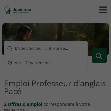
Se
Ouvrir
Ou
rendre
/
/
à
ferme
f
l'accueil
le
le
formul
m
de
reche
Que
voulez-
vous
Ou
rechercher
est-
?
ce
que
Emploi Professeur d'anglais
vous
Pacé
voulez
rechercher
?
2 Offres d'emploi
correspondent à votre
recherche