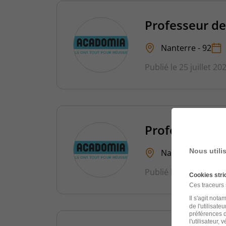
Professeur de
Nanterre - 92
Publié le 25 juillet 20
Professeur de
Nous utili
Nanterre - 92
Publié le 24 juillet 20
Cookies str
Ces traceurs
Il s'agit not
de l'utilisate
préférences d
l'utilisateur,