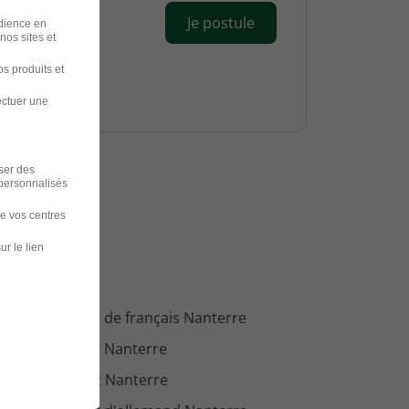
Je postule
udience en
nos sites et
s produits et
ectuer une
iser des
 personnalisés
de vos centres
dans
ur le lien
loi Professeur de français Nanterre
loi Professeur Nanterre
loi Enseignant Nanterre