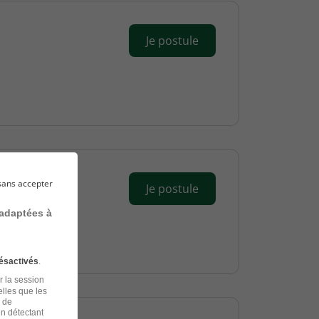
Je postule
sans accepter
Je postule
 adaptées à
ésactivés
.
r la session
elles que les
n de
en détectant