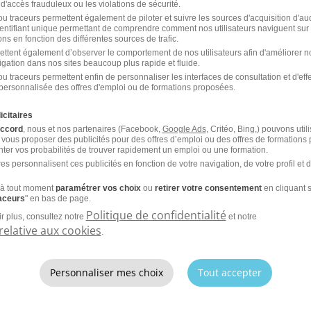
 d'accès frauduleux ou les violations de sécurité.
 Piano pour Cours Particuliers H/F
u traceurs permettent également de piloter et suivre les sources d'acquisition d'a
identifiant unique permettant de comprendre comment nos utilisateurs naviguent sur 
ns en fonction des différentes sources de trafic.
CDD
Anacours
ettent également d’observer le comportement de nos utilisateurs afin d'améliorer no
igation dans nos sites beaucoup plus rapide et fluide.
re 2025
u traceurs permettent enfin de personnaliser les interfaces de consultation et d'eff
personnalisée des offres d'emploi ou de formations proposées.
icitaires
accord
, nous et nos partenaires (Facebook,
Google Ads
, Critéo, Bing,) pouvons util
 vous proposer des publicités pour des offres d’emploi ou des offres de formations
ter vos probabilités de trouver rapidement un emploi ou une formation.
es personnalisent ces publicités en fonction de votre navigation, de votre profil et 
'emploi par métier à Nanterre 
à tout moment
paramétrer vos choix
ou
retirer votre consentement
en cliquant s
ement
raceurs
" en bas de page.
Politique de confidentialité
r plus, consultez notre
et notre
relative aux cookies
.
Emploi Professeur particulier Nanterre
Emp
erre
Emploi Professeur d'anglais Nanterre
Emp
Personnaliser mes choix
Tout accepter
Emploi Professeur de guitare Nanterre
Emp