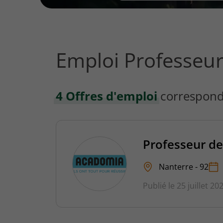
vous
rechercher
?
Emploi Professeu
4 Offres d'emploi
correspond
Professeur de
Nanterre - 92
Publié le 25 juillet 20