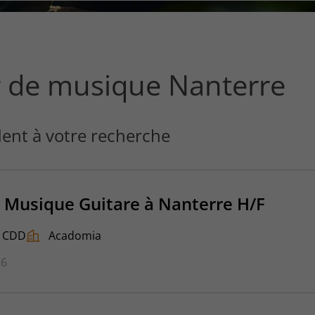
ce
que
vous
voulez
rechercher
r de musique Nanterre
?
ent à votre recherche
 Musique Guitare à Nanterre H/F
CDD
Acadomia
26