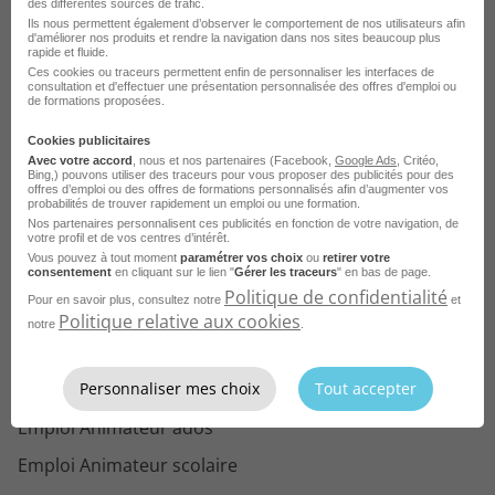
des différentes sources de trafic.
Ils nous permettent également d’observer le comportement de nos utilisateurs afin
d'améliorer nos produits et rendre la navigation dans nos sites beaucoup plus
rapide et fluide.
Ces cookies ou traceurs permettent enfin de personnaliser les interfaces de
Parcourez les offres d'emploi par
consultation et d'effectuer une présentation personnalisée des offres d'emploi ou
de formations proposées.
métier dans
le domaine Culture
Cookies publicitaires
Emploi Animateur périscolaire
Avec votre accord
, nous et nos partenaires (Facebook,
Google Ads
, Critéo,
Bing,) pouvons utiliser des traceurs pour vous proposer des publicités pour des
offres d’emploi ou des offres de formations personnalisés afin d’augmenter vos
Emploi Directeur de centre de loisirs
probabilités de trouver rapidement un emploi ou une formation.
Nos partenaires personnalisent ces publicités en fonction de votre navigation, de
Emploi Animatrice de centre de loisirs
votre profil et de vos centres d’intérêt.
Vous pouvez à tout moment
paramétrer vos choix
ou
retirer votre
consentement
en cliquant sur le lien "
Gérer les traceurs
" en bas de page.
Emploi Animateur d'activités culturelles
Politique de confidentialité
Pour en savoir plus, consultez notre
et
Emploi Animateur jeunesse
Politique relative aux cookies
notre
.
Emploi Coordinateur périscolaire
Personnaliser mes choix
Tout accepter
Emploi Médiateur culturel
Emploi Animateur ados
Emploi Animateur scolaire