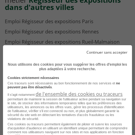
dans d'autres villes
Emploi Régisseur des expositions Paris
Emploi Régisseur des expositions Rennes
Emploi Régisseur des expositions Rueil-Malmaison
Emploi Régisseur des expositions Strasbourg
Continuer sans accepter
Emploi Régisseur des expositions Beauvais
Nous utilisons des cookies pour vous suggérer les offres d’emploi les
plus adaptées à votre recherche.
Emploi Régisseur des expositions Colomiers
Cookies strictement nécessaires
Emploi Régisseur des expositions Mâcon
Ces traceurs sont nécessaires au bon fonctionnement de nos services et
ne
peuvent pas être désactivés
.
Emploi Régisseur des expositions Montchanin
de l'ensemble des cookies ou traceurs
Il s'agit notamment
permettant de maintenir la session de l'utilisateur active pendant sa navigation sur
le site, de stocker des informations temporaires telles que les préférences des
utilisateurs, les annonces ou les offres vues, gérer les processus d'identification
de l'utilisateur, vérifier s'il est connecté ou non, et plus globalement garantir la
sécurité du site web en détectant les tentatives d'accès frauduleux ou les
violations de sécurité.
Voir toutes les offres Régisseur des expositions
Ces cookies ou traceurs permettent également de piloter et suivre les sources
par ville
d'acquisition d'audience en utilisant un identifiant unique permettant de comprendre
comment nos utilisateurs naviguent sur nos sites et nos applications en fonction