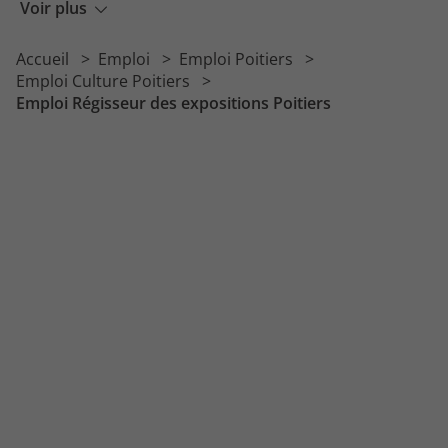
Emploi Animateur BAFA
Voir plus
Emploi Responsable animation
Accueil
Emploi
Emploi Poitiers
Emploi Animateur de club de vacances
Emploi Culture Poitiers
Emploi Régisseur des expositions Poitiers