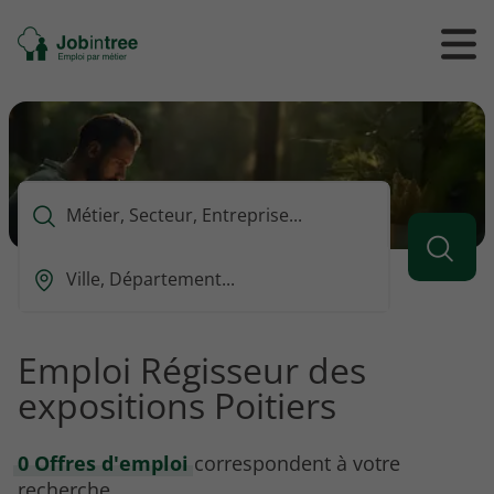
Se
Ouvrir
Ou
rendre
/
/
à
ferme
f
l'accueil
le
le
formul
m
de
reche
Que
voulez-
vous
Ou
rechercher
est-
?
ce
que
Emploi Régisseur des
vous
expositions Poitiers
voulez
rechercher
?
0 Offres d'emploi
correspondent à votre
recherche