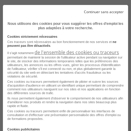
Emploi Acheteur Aubervilliers
Continuer sans accepter
Emploi Coordinateur achat Aubervilliers
Nous utilisons des cookies pour vous suggérer les offres d’emploi les
plus adaptées à votre recherche.
Cookies strictement nécessaires
Consultez les offres d'emploi pour le
Ces traceurs sont nécessaires au bon fonctionnement de nos services et
ne
peuvent pas être désactivés
.
métier
Responsable achat dans
de l'ensemble des cookies ou traceurs
Il s'agit notamment
d'autres villes
permettant de maintenir la session de l'utilisateur active pendant sa navigation sur
le site, de stocker des informations temporaires telles que les préférences des
utilisateurs, les annonces ou les offres vues, gérer les processus d'identification
de l'utilisateur, vérifier s'il est connecté ou non, et plus globalement garantir la
Emploi Responsable achat Paris
sécurité du site web en détectant les tentatives d'accès frauduleux ou les
violations de sécurité.
Emploi Responsable achat Toulouse
Ces cookies ou traceurs permettent également de piloter et suivre les sources
d'acquisition d'audience en utilisant un identifiant unique permettant de comprendre
comment nos utilisateurs naviguent sur nos sites et nos applications en fonction
Emploi Responsable achat Lyon
des différentes sources de trafic.
Ils nous permettent également d’observer le comportement de nos utilisateurs afin
Emploi Responsable achat Plaisir
d'améliorer nos produits et rendre la navigation dans nos sites beaucoup plus
rapide et fluide.
Emploi Responsable achat Nogent-sur-Seine
Ces cookies ou traceurs permettent enfin de personnaliser les interfaces de
consultation et d'effectuer une présentation personnalisée des offres d'emploi ou
de formations proposées.
Emploi Responsable achat Bordeaux
Emploi Responsable achat Courbevoie
Cookies publicitaires