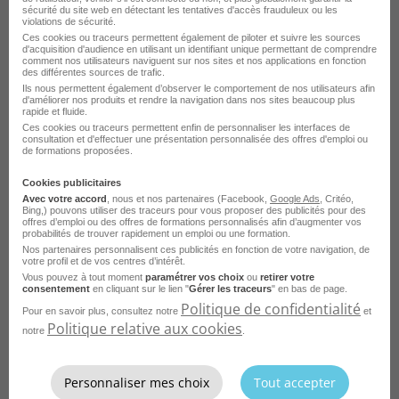
sécurité du site web en détectant les tentatives d'accès frauduleux ou les
violations de sécurité.
Ces cookies ou traceurs permettent également de piloter et suivre les sources
d'acquisition d'audience en utilisant un identifiant unique permettant de comprendre
comment nos utilisateurs naviguent sur nos sites et nos applications en fonction
des différentes sources de trafic.
Voir toutes les offres Responsable d'édition par
Ils nous permettent également d’observer le comportement de nos utilisateurs afin
ville
d'améliorer nos produits et rendre la navigation dans nos sites beaucoup plus
rapide et fluide.
Ces cookies ou traceurs permettent enfin de personnaliser les interfaces de
consultation et d'effectuer une présentation personnalisée des offres d'emploi ou
de formations proposées.
Parcourez les offres d'emploi par
Cookies publicitaires
Avec votre accord
, nous et nos partenaires (Facebook,
Google Ads
, Critéo,
métier dans
le domaine Edition
Bing,) pouvons utiliser des traceurs pour vous proposer des publicités pour des
offres d’emploi ou des offres de formations personnalisés afin d’augmenter vos
probabilités de trouver rapidement un emploi ou une formation.
Emploi Rédacteur
Nos partenaires personnalisent ces publicités en fonction de votre navigation, de
votre profil et de vos centres d’intérêt.
Vous pouvez à tout moment
paramétrer vos choix
ou
retirer votre
Emploi Conducteur offset
consentement
en cliquant sur le lien "
Gérer les traceurs
" en bas de page.
Politique de confidentialité
Emploi Imprimeur
Pour en savoir plus, consultez notre
et
Politique relative aux cookies
notre
.
Emploi Journaliste
Emploi Assistant d'édition
Personnaliser mes choix
Tout accepter