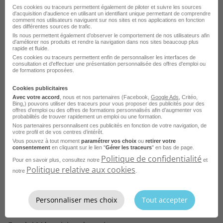
Ces cookies ou traceurs permettent également de piloter et suivre les sources
Emploi Responsable d'études en électricité Lille
d'acquisition d'audience en utilisant un identifiant unique permettant de comprendre
comment nos utilisateurs naviguent sur nos sites et nos applications en fonction
Voir toutes les offres Responsable d'études en
des différentes sources de trafic.
Emploi Responsable d'études en électricité Marseille
Ils nous permettent également d’observer le comportement de nos utilisateurs afin
électricité par ville
d'améliorer nos produits et rendre la navigation dans nos sites beaucoup plus
rapide et fluide.
Ces cookies ou traceurs permettent enfin de personnaliser les interfaces de
consultation et d'effectuer une présentation personnalisée des offres d'emploi ou
de formations proposées.
Parcourez les offres d'emploi par
Cookies publicitaires
métier dans
le domaine Ingénierie
Avec votre accord
, nous et nos partenaires (Facebook,
Google Ads
, Critéo,
Bing,) pouvons utiliser des traceurs pour vous proposer des publicités pour des
offres d’emploi ou des offres de formations personnalisés afin d’augmenter vos
probabilités de trouver rapidement un emploi ou une formation.
Emploi Technicien maintenance automobile
Nos partenaires personnalisent ces publicités en fonction de votre navigation, de
votre profil et de vos centres d’intérêt.
Emploi Automaticien
Vous pouvez à tout moment
paramétrer vos choix
ou
retirer votre
consentement
en cliquant sur le lien "
Gérer les traceurs
" en bas de page.
Emploi Mécanicien d'engin de chantier
Politique de confidentialité
Pour en savoir plus, consultez notre
et
Politique relative aux cookies
notre
.
Emploi Mécanicien TP
Emploi Chef de chantier électricité
Personnaliser mes choix
Tout accepter
Emploi Projeteur en électricité