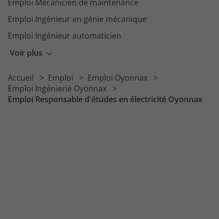
Emploi Mécanicien de maintenance
Emploi Ingénieur en génie mécanique
Emploi Ingénieur automaticien
Emploi Technicien électricien
Voir plus
Emploi Dessinateur projeteur mécanique
Accueil
Emploi
Emploi Oyonnax
Emploi Technicien courant faible
Emploi Ingénierie Oyonnax
Emploi Responsable d'études en électricité Oyonnax