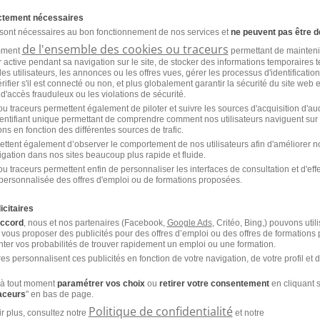
ansport H/F
ictement nécessaires
 sont nécessaires au bon fonctionnement de nos services et
ne peuvent pas être d
CDI
Manpower
de l'ensemble des cookies ou traceurs
amment
permettant de mainteni
ur active pendant sa navigation sur le site, de stocker des informations temporaires t
es utilisateurs, les annonces ou les offres vues, gérer les processus d'identificatio
 vérifier s'il est connecté ou non, et plus globalement garantir la sécurité du site web 
 d'accès frauduleux ou les violations de sécurité.
u traceurs permettent également de piloter et suivre les sources d'acquisition d'a
identifiant unique permettant de comprendre comment nos utilisateurs naviguent sur 
ns en fonction des différentes sources de trafic.
ettent également d’observer le comportement de nos utilisateurs afin d'améliorer no
ansport H/F
igation dans nos sites beaucoup plus rapide et fluide.
u traceurs permettent enfin de personnaliser les interfaces de consultation et d'eff
personnalisée des offres d'emploi ou de formations proposées.
CDI
Start People
icitaires
re 2025
accord
, nous et nos partenaires (Facebook,
Google Ads
, Critéo, Bing,) pouvons util
 vous proposer des publicités pour des offres d’emploi ou des offres de formations
ter vos probabilités de trouver rapidement un emploi ou une formation.
es personnalisent ces publicités en fonction de votre navigation, de votre profil et 
à tout moment
paramétrer vos choix
ou
retirer votre consentement
en cliquant s
raceurs
" en bas de page.
Politique de confidentialité
r plus, consultez notre
et notre