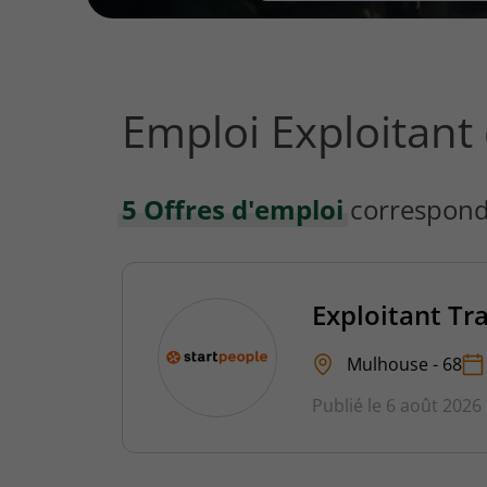
vous
rechercher
?
Emploi Exploitant
5 Offres d'emploi
correspond
Exploitant Tr
Mulhouse - 68
Publié le 6 août 2026