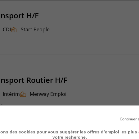
ansport H/F
CDI
Start People
ansport Routier H/F
Intérim
Menway Emploi
26
Continuer 
sons des cookies pour vous suggérer les offres d’emploi les plus
votre recherche.