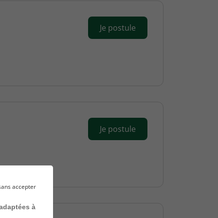
Je postule
Je postule
sans accepter
 adaptées à