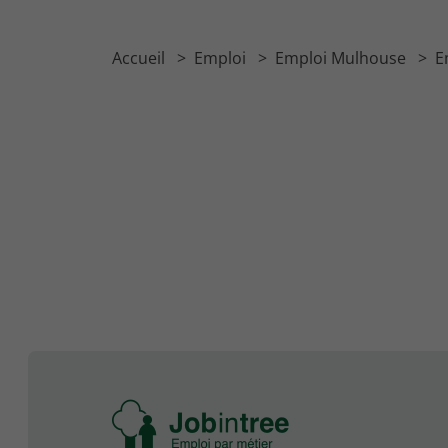
Accueil
Emploi
Emploi Mulhouse
E
Se
rendre