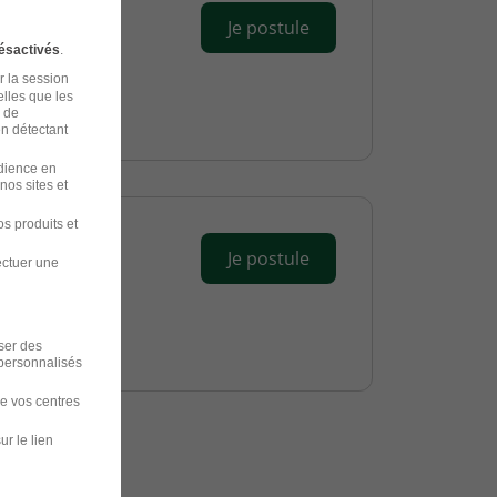
Je postule
ésactivés
.
r la session
elles que les
n de
en détectant
udience en
nos sites et
s produits et
Je postule
ectuer une
iser des
 personnalisés
de vos centres
ur le lien