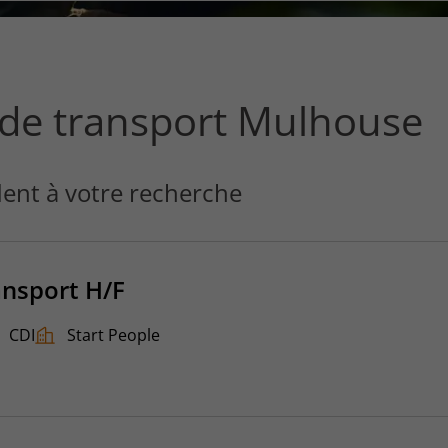
ce
que
vous
voulez
rechercher
 de transport Mulhouse
?
ent à votre recherche
ansport H/F
CDI
Start People