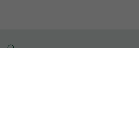
Se
rendre
à
l'accueil
Informations Légales
CGU
Contact
Gérer mes cookies
Les sites