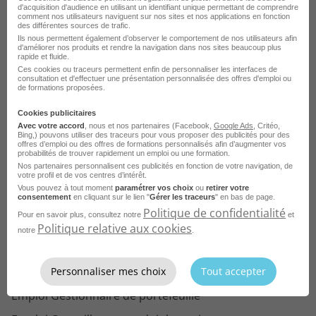
d'acquisition d'audience en utilisant un identifiant unique permettant de comprendre
Voir toutes les offres Responsable des
comment nos utilisateurs naviguent sur nos sites et nos applications en fonction
Emploi Responsable des engagements La Chapelle-sur-Erdre
des différentes sources de trafic.
engagements par ville
Ils nous permettent également d’observer le comportement de nos utilisateurs afin
d'améliorer nos produits et rendre la navigation dans nos sites beaucoup plus
rapide et fluide.
Ces cookies ou traceurs permettent enfin de personnaliser les interfaces de
consultation et d'effectuer une présentation personnalisée des offres d'emploi ou
de formations proposées.
Parcourez les offres d'emploi par
métier dans
le domaine Banque
Cookies publicitaires
Avec votre accord
, nous et nos partenaires (Facebook,
Google Ads
, Critéo,
Bing,) pouvons utiliser des traceurs pour vous proposer des publicités pour des
offres d’emploi ou des offres de formations personnalisés afin d’augmenter vos
Emploi Conseiller clientèle banque
probabilités de trouver rapidement un emploi ou une formation.
Nos partenaires personnalisent ces publicités en fonction de votre navigation, de
Emploi Chargé clientèle banque
votre profil et de vos centres d’intérêt.
Vous pouvez à tout moment
paramétrer vos choix
ou
retirer votre
Emploi Chargé d'affaires entreprises
consentement
en cliquant sur le lien "
Gérer les traceurs
" en bas de page.
Politique de confidentialité
Pour en savoir plus, consultez notre
et
Emploi Gestionnaire de middle office
Politique relative aux cookies
notre
.
Emploi Analyste crédit
Emploi Responsable des investissements
Personnaliser mes choix
Tout accepter
Emploi Gestionnaire de portefeuille