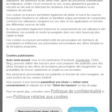
utilisateurs, les annonces ou les offres vues, gérer les processus d'identification
de l'utilisateur, vérifier s'il est connecté ou non, et plus globalement garantir la
Emploi Responsable du développement touristique Lezoux
sécurité du site web en détectant les tentatives d'accès frauduleux ou les
violations de sécurité.
Ces cookies ou traceurs permettent également de piloter et suivre les sources
Emploi Responsable du développement touristique Albert
Voir plus
d'acquisition d'audience en utilisant un identifiant unique permettant de comprendre
comment nos utilisateurs naviguent sur nos sites et nos applications en fonction
Emploi Responsable du développement touristique Blaye
des différentes sources de trafic.
Ils nous permettent également d’observer le comportement de nos utilisateurs afin
Voir toutes les offres Responsable du
d'améliorer nos produits et rendre la navigation dans nos sites beaucoup plus
rapide et fluide.
développement touristique par ville
Ces cookies ou traceurs permettent enfin de personnaliser les interfaces de
consultation et d'effectuer une présentation personnalisée des offres d'emploi ou
de formations proposées.
Cookies publicitaires
Parcourez les offres d'emploi par
Avec votre accord
, nous et nos partenaires (Facebook,
Google Ads
, Critéo,
Bing,) pouvons utiliser des traceurs pour vous proposer des publicités pour des
métier dans
le domaine Tourisme
offres d’emploi ou des offres de formations personnalisés afin d’augmenter vos
probabilités de trouver rapidement un emploi ou une formation.
Nos partenaires personnalisent ces publicités en fonction de votre navigation, de
votre profil et de vos centres d’intérêt.
Emploi Conseiller de voyages
Vous pouvez à tout moment
paramétrer vos choix
ou
retirer votre
consentement
en cliquant sur le lien "
Gérer les traceurs
" en bas de page.
Emploi Agent de voyage
Politique de confidentialité
Pour en savoir plus, consultez notre
et
Politique relative aux cookies
Emploi Responsable agence de voyages
notre
.
Emploi Guide touristique
Personnaliser mes choix
Tout accepter