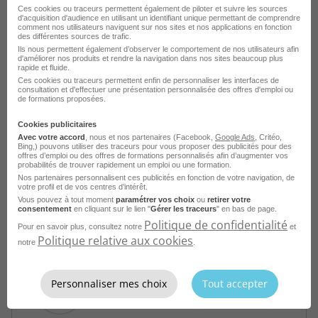
Ces cookies ou traceurs permettent également de piloter et suivre les sources
d'acquisition d'audience en utilisant un identifiant unique permettant de comprendre
comment nos utilisateurs naviguent sur nos sites et nos applications en fonction
des différentes sources de trafic.
Ils nous permettent également d’observer le comportement de nos utilisateurs afin
d'améliorer nos produits et rendre la navigation dans nos sites beaucoup plus
rapide et fluide.
Ces cookies ou traceurs permettent enfin de personnaliser les interfaces de
Secretaire Commercial Automobile H/F
consultation et d'effectuer une présentation personnalisée des offres d'emploi ou
de formations proposées.
Albi - 81
CDI
France Travail
Cookies publicitaires
Avec votre accord
, nous et nos partenaires (Facebook,
Google Ads
, Critéo,
Publié le 3 août 2026
Bing,) pouvons utiliser des traceurs pour vous proposer des publicités pour des
offres d’emploi ou des offres de formations personnalisés afin d’augmenter vos
probabilités de trouver rapidement un emploi ou une formation.
Je postule
Nos partenaires personnalisent ces publicités en fonction de votre navigation, de
votre profil et de vos centres d’intérêt.
Vous pouvez à tout moment
paramétrer vos choix
ou
retirer votre
consentement
en cliquant sur le lien "
Gérer les traceurs
" en bas de page.
Politique de confidentialité
Pour en savoir plus, consultez notre
et
Politique relative aux cookies
notre
.
Personnaliser mes choix
Tout accepter