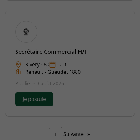
Secrétaire Commercial H/F
Rivery - 80
CDI
Renault - Gueudet 1880
Publié le 3 août 2026
Je postule
Page
Suivante
»
1