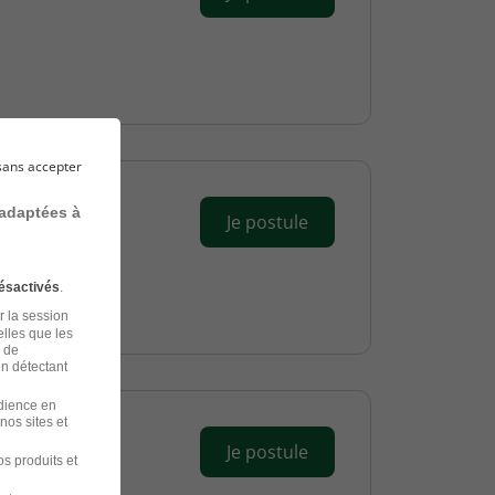
sans accepter
 adaptées à
Je postule
ésactivés
.
r la session
elles que les
n de
en détectant
udience en
nos sites et
Je postule
s produits et