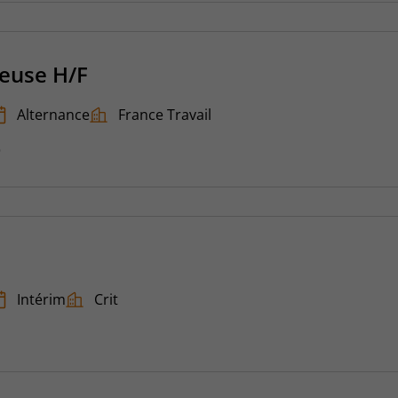
veuse H/F
Alternance
France Travail
6
Intérim
Crit