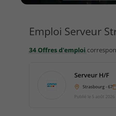
vous
rechercher
?
Emploi Serveur St
34 Offres d'emploi
correspon
Serveur H/F
Strasbourg - 67
Publié le 5 août 2026