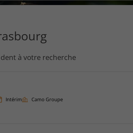
ce
que
vous
voulez
rechercher
rasbourg
?
dent à votre recherche
Intérim
Camo Groupe