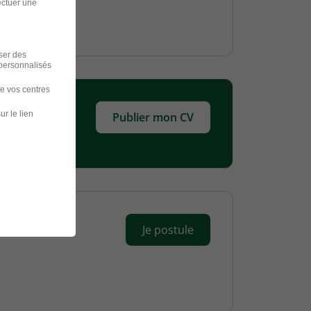
ectuer une
iser des
 personnalisés
de vos centres
ur le lien
Publier mon CV
Je postule