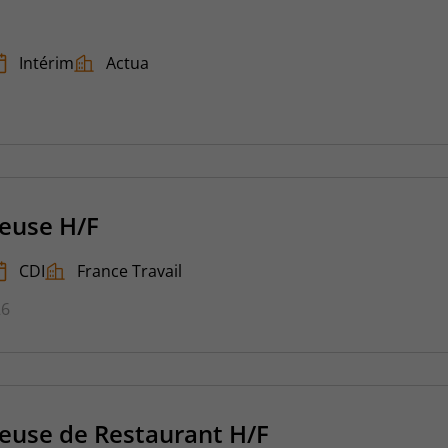
Intérim
Actua
veuse H/F
CDI
France Travail
26
veuse de Restaurant H/F