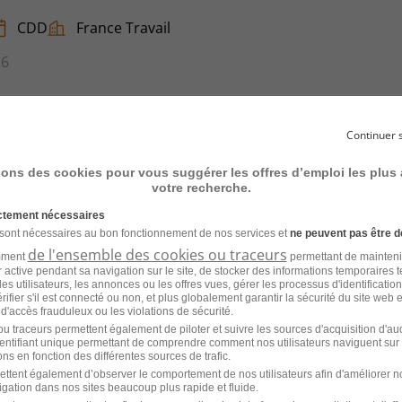
CDD
France Travail
26
Continuer 
veuse H/F
sons des cookies pour vous suggérer les offres d’emploi les plus
votre recherche.
CDD
France Travail
ictement nécessaires
 sont nécessaires au bon fonctionnement de nos services et
ne peuvent pas être d
26
de l'ensemble des cookies ou traceurs
amment
permettant de mainteni
ur active pendant sa navigation sur le site, de stocker des informations temporaires t
es utilisateurs, les annonces ou les offres vues, gérer les processus d'identificatio
 vérifier s'il est connecté ou non, et plus globalement garantir la sécurité du site web 
 d'accès frauduleux ou les violations de sécurité.
u traceurs permettent également de piloter et suivre les sources d'acquisition d'a
identifiant unique permettant de comprendre comment nos utilisateurs naviguent sur 
uration H/F
ns en fonction des différentes sources de trafic.
ettent également d’observer le comportement de nos utilisateurs afin d'améliorer no
igation dans nos sites beaucoup plus rapide et fluide.
CDI
Mistertemp'