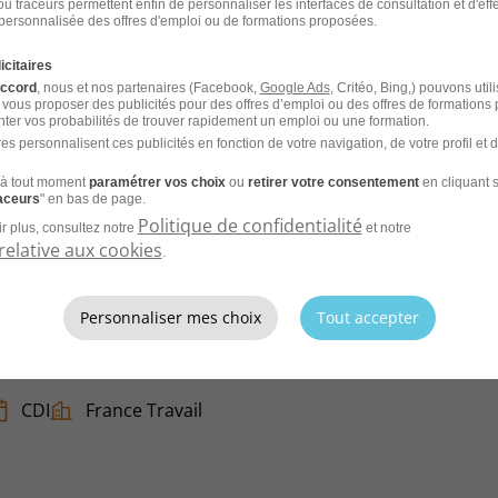
u traceurs permettent enfin de personnaliser les interfaces de consultation et d'eff
personnalisée des offres d'emploi ou de formations proposées.
26
icitaires
accord
, nous et nos partenaires (Facebook,
Google Ads
, Critéo, Bing,) pouvons util
 vous proposer des publicités pour des offres d’emploi ou des offres de formations
ter vos probabilités de trouver rapidement un emploi ou une formation.
es personnalisent ces publicités en fonction de votre navigation, de votre profil et 
CV et laissez les recruteurs venir à
à tout moment
paramétrer vos choix
ou
retirer votre consentement
en cliquant s
raceurs
" en bas de page.
Politique de confidentialité
r plus, consultez notre
et notre
relative aux cookies
.
Personnaliser mes choix
Tout accepter
veuse H/F
CDI
France Travail