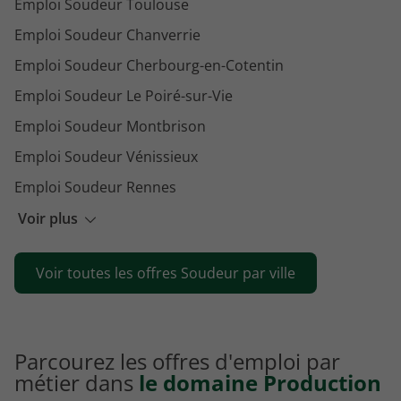
Emploi Soudeur Toulouse
Emploi Soudeur Chanverrie
Emploi Soudeur Cherbourg-en-Cotentin
Emploi Soudeur Le Poiré-sur-Vie
Emploi Soudeur Montbrison
Emploi Soudeur Vénissieux
Emploi Soudeur Rennes
Emploi Soudeur Le Havre
Voir plus
Emploi Soudeur Bogny-sur-Meuse
Voir toutes les offres Soudeur par ville
Emploi Soudeur Bressuire
Parcourez les offres d'emploi par
métier dans
le domaine Production