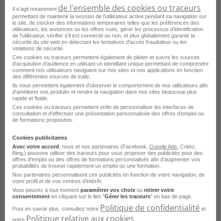
Luçon - 85
Intérim
Synergie
de l'ensemble des cookies ou traceurs
Il s'agit notamment
permettant de maintenir la session de l'utilisateur active pendant sa navigation sur
Publié le 6 juillet 2026
le site, de stocker des informations temporaires telles que les préférences des
utilisateurs, les annonces ou les offres vues, gérer les processus d'identification
de l'utilisateur, vérifier s'il est connecté ou non, et plus globalement garantir la
sécurité du site web en détectant les tentatives d'accès frauduleux ou les
Je postule
violations de sécurité.
Ces cookies ou traceurs permettent également de piloter et suivre les sources
d'acquisition d'audience en utilisant un identifiant unique permettant de comprendre
comment nos utilisateurs naviguent sur nos sites et nos applications en fonction
des différentes sources de trafic.
Ils nous permettent également d’observer le comportement de nos utilisateurs afin
d'améliorer nos produits et rendre la navigation dans nos sites beaucoup plus
rapide et fluide.
Ces cookies ou traceurs permettent enfin de personnaliser les interfaces de
consultation et d'effectuer une présentation personnalisée des offres d'emploi ou
de formations proposées.
Cookies publicitaires
Avec votre accord
, nous et nos partenaires (Facebook,
Google Ads
, Critéo,
Bing,) pouvons utiliser des traceurs pour vous proposer des publicités pour des
Soudeur H/F
offres d’emploi ou des offres de formations personnalisés afin d’augmenter vos
probabilités de trouver rapidement un emploi ou une formation.
Nos partenaires personnalisent ces publicités en fonction de votre navigation, de
Luçon - 85
Intérim
Adequat
votre profil et de vos centres d’intérêt.
Vous pouvez à tout moment
paramétrer vos choix
ou
retirer votre
Publié le 30 avril 2026
consentement
en cliquant sur le lien "
Gérer les traceurs
" en bas de page.
Politique de confidentialité
Pour en savoir plus, consultez notre
et
Politique relative aux cookies
notre
.