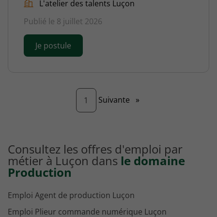
L'atelier des talents Luçon
Publié le 8 juillet 2026
Je postule
Page
Suivante
»
1
Consultez les offres d'emploi par
métier à Luçon dans
le domaine
Production
Emploi Agent de production Luçon
Emploi Plieur commande numérique Luçon