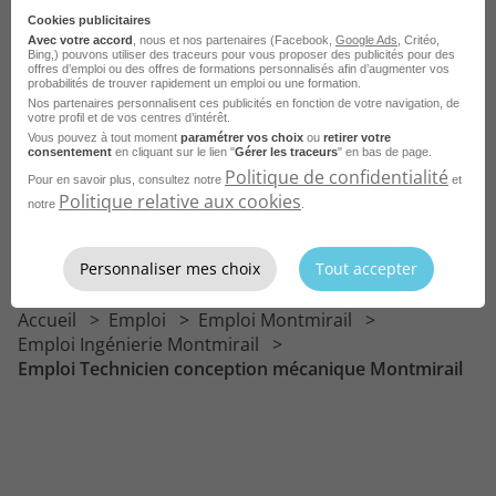
Cookies publicitaires
Emploi Mécanicien TP
Avec votre accord
, nous et nos partenaires (Facebook,
Google Ads
, Critéo,
Bing,) pouvons utiliser des traceurs pour vous proposer des publicités pour des
offres d’emploi ou des offres de formations personnalisés afin d’augmenter vos
Emploi Chef de chantier électricité
probabilités de trouver rapidement un emploi ou une formation.
Nos partenaires personnalisent ces publicités en fonction de votre navigation, de
Emploi Projeteur en électricité
votre profil et de vos centres d’intérêt.
Vous pouvez à tout moment
paramétrer vos choix
ou
retirer votre
Emploi Mécanicien de maintenance
consentement
en cliquant sur le lien "
Gérer les traceurs
" en bas de page.
Politique de confidentialité
Pour en savoir plus, consultez notre
et
Emploi Ingénieur en génie mécanique
Politique relative aux cookies
notre
.
Emploi Ingénieur automaticien
Emploi Technicien électricien
Voir plus
Personnaliser mes choix
Tout accepter
Emploi Technicien courant faible
Accueil
Emploi
Emploi Montmirail
Emploi Dessinateur projeteur mécanique
Emploi Ingénierie Montmirail
Emploi Technicien conception mécanique Montmirail