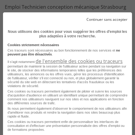
Emploi Technicien conception mécanique Strasbourg
Emploi Technicien conception mécanique Toulouse
Continuer sans accepter
Emploi Technicien conception mécanique Montigny-le-Bretonneux
Nous utilisons des cookies pour vous suggérer les offres d’emploi les
plus adaptées à votre recherche.
Emploi Technicien conception mécanique Mulhouse
Voir plus
Cookies strictement nécessaires
Emploi Technicien conception mécanique Pau
Ces traceurs sont nécessaires au bon fonctionnement de nos services et
ne
peuvent pas être désactivés
.
Voir toutes les offres Technicien conception
Emploi Technicien conception mécanique Roanne
de l'ensemble des cookies ou traceurs
mécanique par ville
Il s'agit notamment
permettant de maintenir la session de l'utilisateur active pendant sa navigation sur
le site, de stocker des informations temporaires telles que les préférences des
utilisateurs, les annonces ou les offres vues, gérer les processus d'identification
de l'utilisateur, vérifier s'il est connecté ou non, et plus globalement garantir la
sécurité du site web en détectant les tentatives d'accès frauduleux ou les
violations de sécurité.
Parcourez les offres d'emploi par
Ces cookies ou traceurs permettent également de piloter et suivre les sources
d'acquisition d'audience en utilisant un identifiant unique permettant de comprendre
métier dans
le domaine Ingénierie
comment nos utilisateurs naviguent sur nos sites et nos applications en fonction
des différentes sources de trafic.
Ils nous permettent également d’observer le comportement de nos utilisateurs afin
d'améliorer nos produits et rendre la navigation dans nos sites beaucoup plus
Emploi Technicien maintenance automobile
rapide et fluide.
Ces cookies ou traceurs permettent enfin de personnaliser les interfaces de
Emploi Automaticien
consultation et d'effectuer une présentation personnalisée des offres d'emploi ou
de formations proposées.
Emploi Mécanicien d'engin de chantier