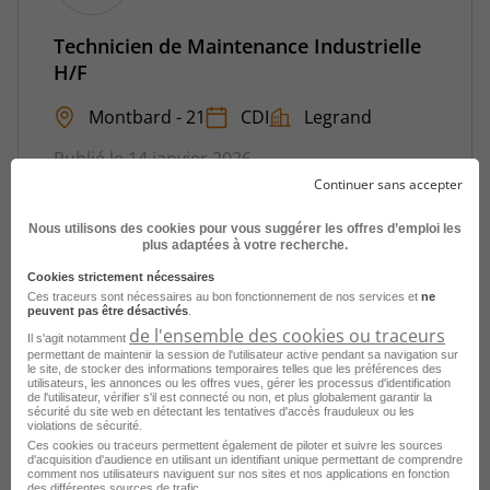
Technicien de Maintenance Industrielle
H/F
Montbard - 21
CDI
Legrand
Publié le 14 janvier 2026
Continuer sans accepter
Je postule
Nous utilisons des cookies pour vous suggérer les offres d’emploi les
plus adaptées à votre recherche.
Cookies strictement nécessaires
Ces traceurs sont nécessaires au bon fonctionnement de nos services et
ne
peuvent pas être désactivés
.
de l'ensemble des cookies ou traceurs
Il s'agit notamment
permettant de maintenir la session de l'utilisateur active pendant sa navigation sur
le site, de stocker des informations temporaires telles que les préférences des
Consultez les offres d'emploi pour le
utilisateurs, les annonces ou les offres vues, gérer les processus d'identification
de l'utilisateur, vérifier s'il est connecté ou non, et plus globalement garantir la
métier
Technicien de maintenance
sécurité du site web en détectant les tentatives d'accès frauduleux ou les
violations de sécurité.
industrielle dans d'autres villes
Ces cookies ou traceurs permettent également de piloter et suivre les sources
d'acquisition d'audience en utilisant un identifiant unique permettant de comprendre
comment nos utilisateurs naviguent sur nos sites et nos applications en fonction
des différentes sources de trafic.