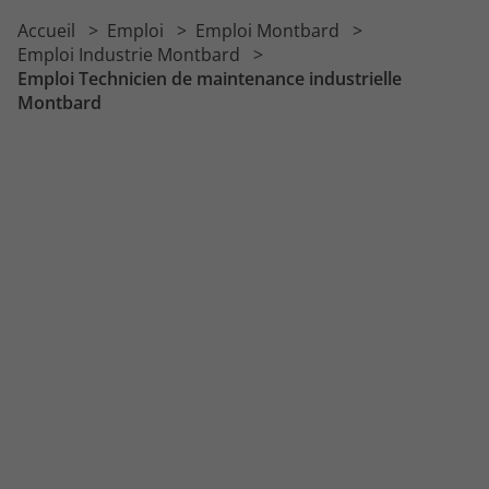
Emploi Chef d'équipe en industrie
Accueil
Emploi
Emploi Montbard
Emploi Chef de projet industrialisation
Emploi Industrie Montbard
Emploi Technicien de maintenance industrielle
Montbard