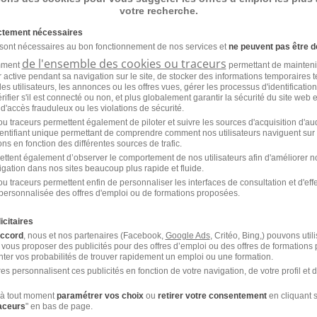
votre recherche.
ictement nécessaires
'emploi par métier à Saint-Clo
 sont nécessaires au bon fonctionnement de nos services et
ne peuvent pas être d
de l'ensemble des cookies ou traceurs
amment
permettant de mainteni
er
ur active pendant sa navigation sur le site, de stocker des informations temporaires t
es utilisateurs, les annonces ou les offres vues, gérer les processus d'identificatio
 vérifier s'il est connecté ou non, et plus globalement garantir la sécurité du site web 
 d'accès frauduleux ou les violations de sécurité.
Emploi Infirmier oncologie Saint-Cloud
Emp
u traceurs permettent également de piloter et suivre les sources d'acquisition d'a
identifiant unique permettant de comprendre comment nos utilisateurs naviguent sur 
d
Emploi IBODE Saint-Cloud
Emp
ns en fonction des différentes sources de trafic.
ettent également d’observer le comportement de nos utilisateurs afin d'améliorer no
Emploi Pneumologue Saint-Cloud
Emp
igation dans nos sites beaucoup plus rapide et fluide.
u traceurs permettent enfin de personnaliser les interfaces de consultation et d'eff
Emploi Gynécologue-obstétricien Saint-Cloud
Emp
personnalisée des offres d'emploi ou de formations proposées.
icitaires
accord
, nous et nos partenaires (Facebook,
Google Ads
, Critéo, Bing,) pouvons util
 vous proposer des publicités pour des offres d’emploi ou des offres de formations
'emploi pour le métier
ter vos probabilités de trouver rapidement un emploi ou une formation.
logie dans d'autres villes
es personnalisent ces publicités en fonction de votre navigation, de votre profil et 
à tout moment
paramétrer vos choix
ou
retirer votre consentement
en cliquant s
raceurs
" en bas de page.