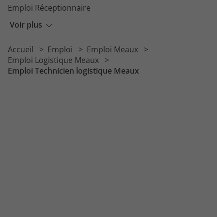
Emploi Réceptionnaire
Emploi Approvisionneur
Voir plus
Emploi Technicien d'exploitation
Accueil
Emploi
Emploi Meaux
Emploi Gestionnaire de stock
Emploi Logistique Meaux
Emploi Technicien logistique Meaux