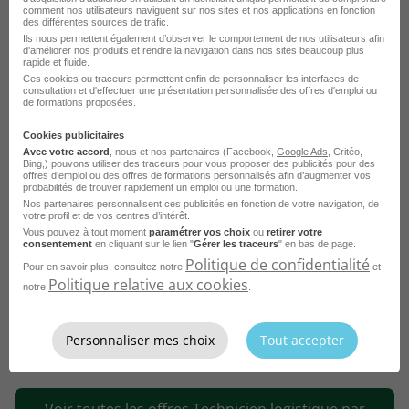
métier
Technicien logistique dans
comment nos utilisateurs naviguent sur nos sites et nos applications en fonction
d'autres villes
des différentes sources de trafic.
Ils nous permettent également d’observer le comportement de nos utilisateurs afin
d'améliorer nos produits et rendre la navigation dans nos sites beaucoup plus
rapide et fluide.
Emploi Technicien logistique Toulouse
Ces cookies ou traceurs permettent enfin de personnaliser les interfaces de
consultation et d'effectuer une présentation personnalisée des offres d'emploi ou
Emploi Technicien logistique Paris
de formations proposées.
Emploi Technicien logistique Annecy
Cookies publicitaires
Avec votre accord
, nous et nos partenaires (Facebook,
Google Ads
, Critéo,
Emploi Technicien logistique Molsheim
Bing,) pouvons utiliser des traceurs pour vous proposer des publicités pour des
offres d’emploi ou des offres de formations personnalisés afin d’augmenter vos
probabilités de trouver rapidement un emploi ou une formation.
Emploi Technicien logistique Reims
Nos partenaires personnalisent ces publicités en fonction de votre navigation, de
votre profil et de vos centres d’intérêt.
Emploi Technicien logistique Saint-Quentin-Fallavier
Vous pouvez à tout moment
paramétrer vos choix
ou
retirer votre
consentement
en cliquant sur le lien "
Gérer les traceurs
" en bas de page.
Emploi Technicien logistique Antony
Politique de confidentialité
Pour en savoir plus, consultez notre
et
Politique relative aux cookies
Emploi Technicien logistique Pau
notre
.
Emploi Technicien logistique Marignane
Personnaliser mes choix
Tout accepter
Emploi Technicien logistique Marseille
Voir plus
Emploi Technicien logistique Montrevault-sur-Èvre
Voir toutes les offres Technicien logistique par