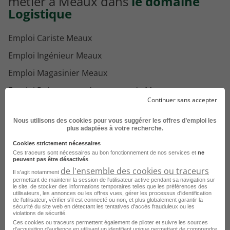
métier à Meaux dans
le domaine
Logistique
Emploi Cariste Meaux
Emploi Ingénieur Meaux
Emploi Magasinier Meaux
Emploi Préparateur de commande Meaux
Continuer sans accepter
Emploi Chef de quai logistique Meaux
Nous utilisons des cookies pour vous suggérer les offres d’emploi les
Emploi Responsable d'exploitation Meaux
plus adaptées à votre recherche.
Emploi Superviseur logistique Meaux
Cookies strictement nécessaires
Ces traceurs sont nécessaires au bon fonctionnement de nos services et
ne
Emploi Gestionnaire de flux Meaux
peuvent pas être désactivés
.
de l'ensemble des cookies ou traceurs
Il s'agit notamment
Emploi Coordinateur logistique Meaux
permettant de maintenir la session de l'utilisateur active pendant sa navigation sur
le site, de stocker des informations temporaires telles que les préférences des
Emploi Agent d'entreposage Meaux
Voir plus
utilisateurs, les annonces ou les offres vues, gérer les processus d'identification
de l'utilisateur, vérifier s'il est connecté ou non, et plus globalement garantir la
sécurité du site web en détectant les tentatives d'accès frauduleux ou les
Emploi Manutentionnaire Meaux
violations de sécurité.
Consultez les offres d'emploi pour le
Ces cookies ou traceurs permettent également de piloter et suivre les sources
Emploi Manager opérationnel Meaux
d'acquisition d'audience en utilisant un identifiant unique permettant de comprendre