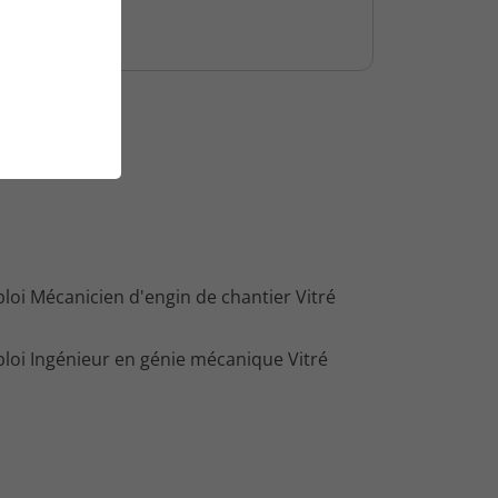
loi Mécanicien d'engin de chantier Vitré
loi Ingénieur en génie mécanique Vitré