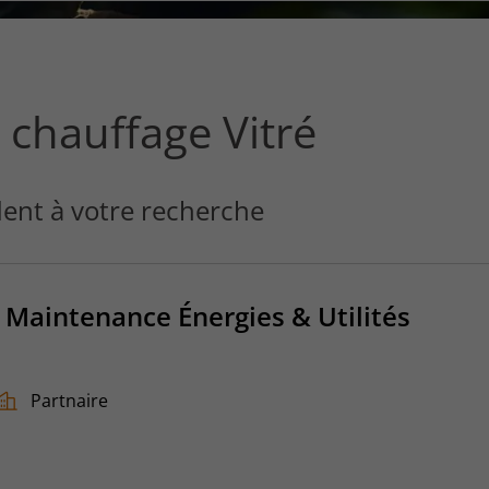
ce
que
vous
voulez
rechercher
 chauffage Vitré
?
ent à votre recherche
 Maintenance Énergies & Utilités
Partnaire