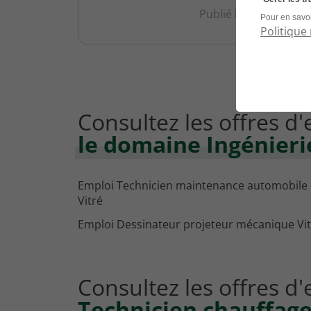
Publié le 2 février 20
Pour en savoi
Politique 
Consultez les offres d
le domaine Ingénieri
Emploi Technicien maintenance automobile
Vitré
Emploi Dessinateur projeteur mécanique Vit
Consultez les offres d
Technicien chauffage 