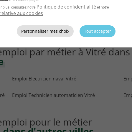
26
Politique de confidentialité
r plus, consultez notre
et notre
relative aux cookies
.
Personnaliser mes choix
Tout accepter
'emploi par métier à Vitré dans
e
Emploi Electricien naval Vitré
Emp
ré
Emploi Technicien automaticien Vitré
Emp
'emploi pour le métier
dans d'autres villes