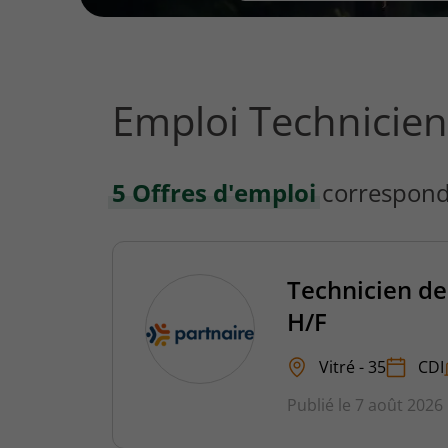
vous
rechercher
?
Emploi Technicien
5 Offres d'emploi
correspond
Technicien de
H/F
Vitré - 35
CDI
Publié le 7 août 2026