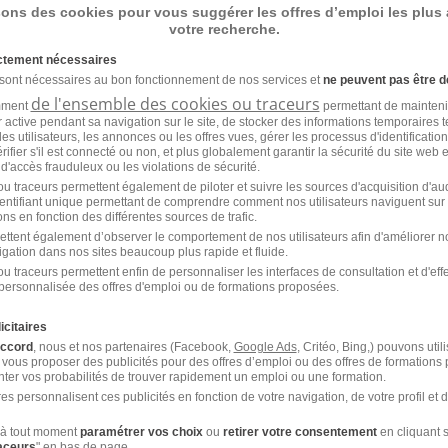
sons des cookies pour vous suggérer les offres d’emploi les plus
votre recherche.
ictement nécessaires
 sont nécessaires au bon fonctionnement de nos services et
ne peuvent pas être d
de l'ensemble des cookies ou traceurs
 Maintenance Energies -
amment
permettant de mainteni
ur active pendant sa navigation sur le site, de stocker des informations temporaires t
on - Pasteurisation H/F
es utilisateurs, les annonces ou les offres vues, gérer les processus d'identificatio
 vérifier s'il est connecté ou non, et plus globalement garantir la sécurité du site web 
 d'accès frauduleux ou les violations de sécurité.
Cabeo RH
u traceurs permettent également de piloter et suivre les sources d'acquisition d'a
identifiant unique permettant de comprendre comment nos utilisateurs naviguent sur 
ns en fonction des différentes sources de trafic.
6
ettent également d’observer le comportement de nos utilisateurs afin d'améliorer no
igation dans nos sites beaucoup plus rapide et fluide.
u traceurs permettent enfin de personnaliser les interfaces de consultation et d'eff
personnalisée des offres d'emploi ou de formations proposées.
icitaires
 Maintenance Energies & Utilites
accord
, nous et nos partenaires (Facebook,
Google Ads
, Critéo, Bing,) pouvons util
 vous proposer des publicités pour des offres d’emploi ou des offres de formations
ter vos probabilités de trouver rapidement un emploi ou une formation.
es personnalisent ces publicités en fonction de votre navigation, de votre profil et 
Groupement Mousquetaires – Agromousquetaires
à tout moment
paramétrer vos choix
ou
retirer votre consentement
en cliquant s
raceurs
" en bas de page.