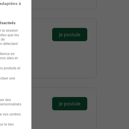
 adaptées à
ésactivés
.
r la session
Je postule
elles que les
n de
en détectant
udience en
nos sites et
s produits et
ectuer une
iser des
Je postule
 personnalisés
de vos centres
ur le lien