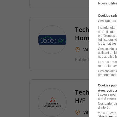
Nous utili
Cookies str
Ces traceurs
Technicien de
Il s'agit not
de l'utilisate
Homogeneisati
préférences d
l'utilisateur,
les tentatives
Vitré - 35
CDI
Ces cookies o
utilisant un 
nos applicatio
Publié le 16 avril 202
Ils nous perm
rendre la nav
Ces cookies o
présentation 
Cookies publ
Technicien de
Avec votre 
traceurs pour
H/F
afin d’augmen
Nos partenair
d’intérêt.
Vitré - 35
CDI
Vous pouvez 
"
Gérer les t