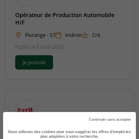
Opérateur de Production Automobile
H/F
Florange - 57
Intérim
Crit
Publié le 5 août 2026
Je postule
Continuer sans accepter
Drapeur Agent de Production
Nous utilisons des cookies pour vous suggérer les offres d’emploi les
Aéronautique H/F
plus adaptées à votre recherche.