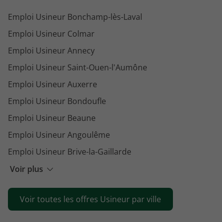
Emploi Usineur Bonchamp-lès-Laval
Emploi Usineur Colmar
Emploi Usineur Annecy
Emploi Usineur Saint-Ouen-l'Aumône
Emploi Usineur Auxerre
Emploi Usineur Bondoufle
Emploi Usineur Beaune
Emploi Usineur Angoulême
Emploi Usineur Brive-la-Gaillarde
Emploi Usineur Chalon-sur-Saône
Voir plus
Emploi Usineur Cherbourg-en-Cotentin
Voir toutes les offres Usineur par ville
Emploi Usineur Le Creusot