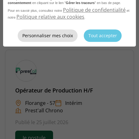
consentement
en cliquant sur le lien "
Gérer les traceurs
" en bas de page.
Publié le 27 juillet 2026
Politique de confidentialité
Pour en savoir plus, consultez notre
et
Politique relative aux cookies
notre
.
Je postule
Personnaliser mes choix
Tout accepter
Opérateur de Production H/F
Florange - 57
Intérim
Prest'all Chrono
Publié le 25 juillet 2026
Je postule