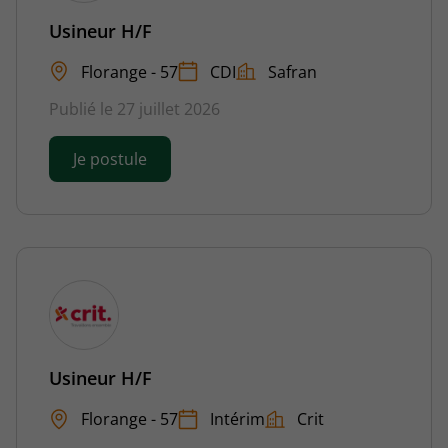
Usineur H/F
Florange - 57
CDI
Safran
Publié le 27 juillet 2026
Je postule
Usineur H/F
Florange - 57
Intérim
Crit