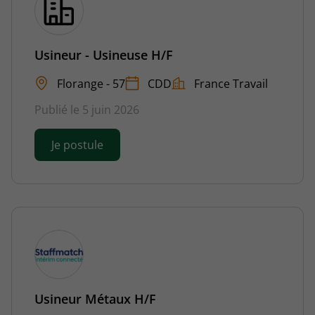
Usineur - Usineuse H/F
Florange - 57
CDD
France Travail
Publié le 5 juin 2026
Je postule
Usineur Métaux H/F