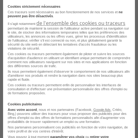
Cookies strictement nécessaires
Florange - 57
Intérim
Crit
Ces traceurs sont nécessaires au bon fonctionnement de nos services et
ne
peuvent pas être désactivés
.
Publié le 28 juillet 2026
de l'ensemble des cookies ou traceurs
Il s'agit notamment
permettant de maintenir la session de l'utilisateur active pendant sa navigation sur
le site, de stocker des informations temporaires telles que les préférences des
utilisateurs, les annonces ou les offres vues, gérer les processus d'identification
Je postule
de l'utilisateur, vérifier s'il est connecté ou non, et plus globalement garantir la
sécurité du site web en détectant les tentatives d'accès frauduleux ou les
violations de sécurité.
Ces cookies ou traceurs permettent également de piloter et suivre les sources
d'acquisition d'audience en utilisant un identifiant unique permettant de comprendre
comment nos utilisateurs naviguent sur nos sites et nos applications en fonction
des différentes sources de trafic.
Ils nous permettent également d’observer le comportement de nos utilisateurs afin
d'améliorer nos produits et rendre la navigation dans nos sites beaucoup plus
rapide et fluide.
Ces cookies ou traceurs permettent enfin de personnaliser les interfaces de
consultation et d'effectuer une présentation personnalisée des offres d'emploi ou
de formations proposées.
Drapeur Agent de Production
Cookies publicitaires
Avec votre accord
, nous et nos partenaires (Facebook,
Google Ads
, Critéo,
Aéronautique H/F
Bing,) pouvons utiliser des traceurs pour vous proposer des publicités pour des
offres d’emploi ou des offres de formations personnalisés afin d’augmenter vos
probabilités de trouver rapidement un emploi ou une formation.
Florange - 57
Intérim
Nos partenaires personnalisent ces publicités en fonction de votre navigation, de
votre profil et de vos centres d’intérêt.
France Travail
Vous pouvez à tout moment
paramétrer vos choix
ou
retirer votre