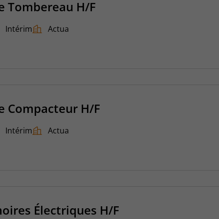
e Tombereau H/F
Intérim
Actua
e Compacteur H/F
Intérim
Actua
oires Électriques H/F