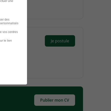
ectuer une
iser des
 personnalisés
de vos centres
Je postule
ur le lien
Publier mon CV