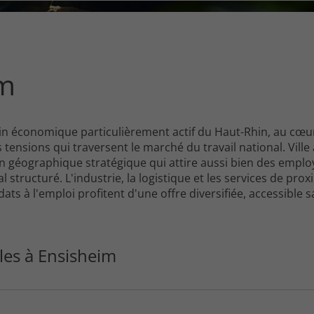
ce
que
vous
voulez
rechercher
im
?
sin économique particulièrement actif du Haut-Rhin, au cœu
ensions qui traversent le marché du travail national. Vill
on géographique stratégique qui attire aussi bien des empl
structuré. L'industrie, la logistique et les services de prox
ats à l'emploi profitent d'une offre diversifiée, accessibl
d'Ensisheim reflète des besoins variés : le
CDI
reste la form
 CDD et l'intérim occupent une place significative, notammen
es saisonnières. Ces dernières années, le tissu économique 
les à Ensisheim
es d'activité, montée en puissance des besoins en main-d'
tallées de longue date dans la région. Pour les candidats e
 qui, sans être exempt de tensions, continue d'offrir des 