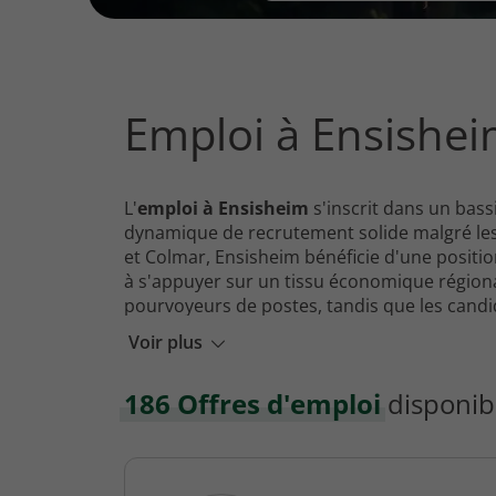
vous
rechercher
?
Emploi à Ensishe
L'
emploi à Ensisheim
s'inscrit dans un bas
dynamique de recrutement solide malgré les t
et Colmar, Ensisheim bénéficie d'une positi
à s'appuyer sur un tissu économique régional 
pourvoyeurs de postes, tandis que les candid
métropole.
Voir plus
La répartition des contrats proposés autour 
cherchent à fidéliser leurs équipes, mais le
fluctuations de la production et aux command
186 Offres d'emploi
disponib
mutations : développement de nouvelles zon
générationnel dans certaines entreprises ins
transformations se traduisent par un marché
une gamme étendue de métiers.