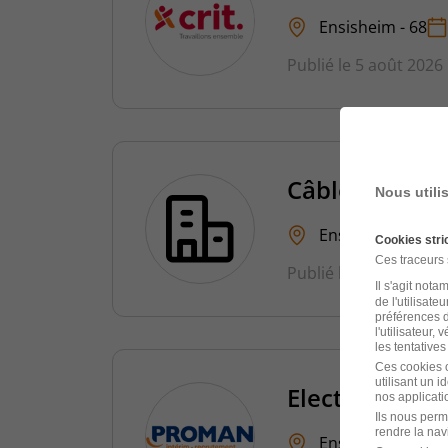
Ensisheim - 68
Publié le 5 août 2026
Câbleur d'Arm
Nous utili
Ensisheim - 68
Cookies str
Ces traceurs
Publié le 5 août 2026
Il s'agit not
de l'utilisate
préférences d
l'utilisateur,
les tentatives
Ces cookies o
utilisant un 
Electricien B
nos applicatio
Ils nous perm
rendre la nav
Ensisheim - 68