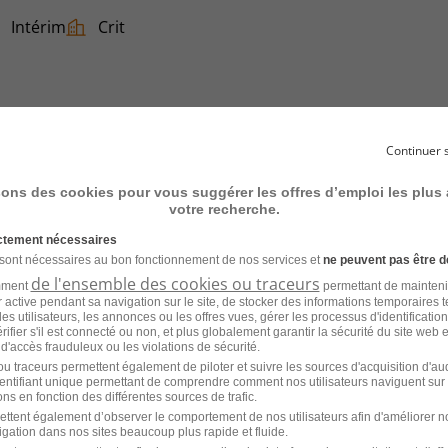
Intérim
Crit
Continuer 
oires Électriques H/F
sons des cookies pour vous suggérer les offres d’emploi les plus
votre recherche.
Intérim
France Travail
ictement nécessaires
 sont nécessaires au bon fonctionnement de nos services et
ne peuvent pas être d
de l'ensemble des cookies ou traceurs
amment
permettant de mainteni
ur active pendant sa navigation sur le site, de stocker des informations temporaires t
es utilisateurs, les annonces ou les offres vues, gérer les processus d'identificatio
 vérifier s'il est connecté ou non, et plus globalement garantir la sécurité du site web 
 d'accès frauduleux ou les violations de sécurité.
u traceurs permettent également de piloter et suivre les sources d'acquisition d'a
identifiant unique permettant de comprendre comment nos utilisateurs naviguent sur 
atiment H/F
ns en fonction des différentes sources de trafic.
ettent également d’observer le comportement de nos utilisateurs afin d'améliorer no
igation dans nos sites beaucoup plus rapide et fluide.
Intérim
PROMAN