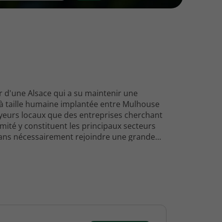
r d'une Alsace qui a su maintenir une
e à taille humaine implantée entre Mulhouse
oyeurs locaux que des entreprises cherchant
imité y constituent les principaux secteurs
e sans nécessairement rejoindre une grande
e d'emploi privilégiée par les recruteurs qui
t dans les secteurs industriels soumis aux
local a évolué sous l'effet de plusieurs
œuvre qualifiée et renouvellement
n recherche d'emploi à Ensisheim, ces
opportunités professionnelles concrètes sur