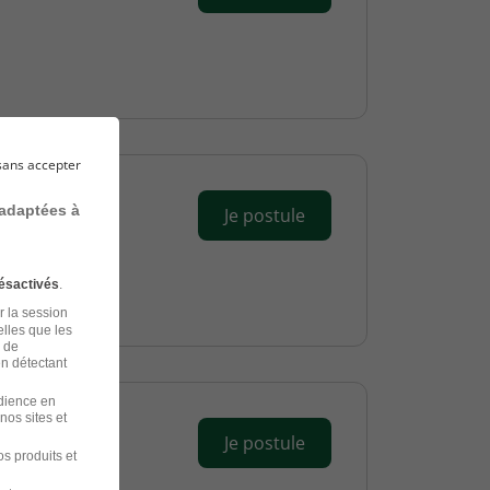
sans accepter
 adaptées à
Je postule
ésactivés
.
r la session
elles que les
n de
en détectant
udience en
nos sites et
Je postule
s produits et